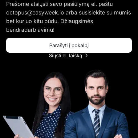
Prašome atsiųsti savo pasiūlymą el. paštu
octopus@easyweek.io
arba susisiekite su mumis
bet kuriuo kitu būdu. Džiaugsimės
bendradarbiavimu!
Parašyti į pokalbį
Siųsti el. laišką