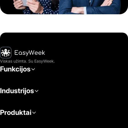
Pagrindinis puslapis
Viskas užimta. Su EasyWeek.
Funkcijos
Industrijos
Produktai