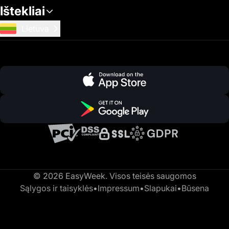
Ištekliai
Lietuva
© 2026 EasyWeek. Visos teisės saugomos
Sąlygos ir taisyklės
•
Impressum
•
Slapukai
•
Būsena