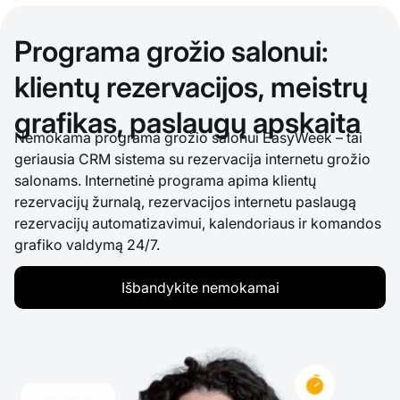
Programa grožio salonui:
klientų rezervacijos, meistrų
grafikas, paslaugų apskaita
Nemokama programa grožio salonui EasyWeek – tai
geriausia CRM sistema su rezervacija internetu grožio
salonams. Internetinė programa apima klientų
rezervacijų žurnalą, rezervacijos internetu paslaugą
rezervacijų automatizavimui, kalendoriaus ir komandos
grafiko valdymą 24/7.
Išbandykite nemokamai