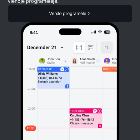
vienoje programėlėje.
Verslo programėlė