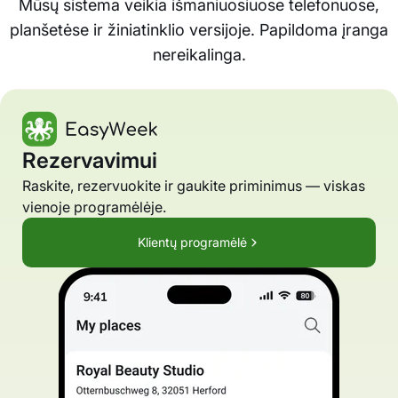
Mūsų sistema veikia išmaniuosiuose telefonuose,
planšetėse ir žiniatinklio versijoje. Papildoma įranga
nereikalinga.
Rezervavimui
Raskite, rezervuokite ir gaukite priminimus — viskas
vienoje programėlėje.
Klientų programėlė