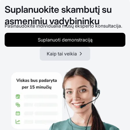
Suplanuokite skambutį su
asmeniniu vadybininku
Pasinaudokite individualia mūsų eksperto konsultacija.
Suplanuoti demonstraciją
Kaip tai veikia