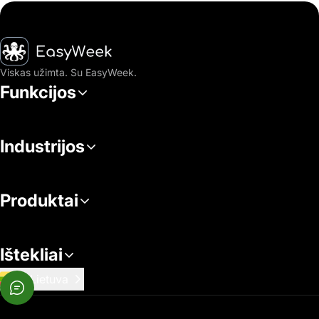
Pagrindinis puslapis
Viskas užimta. Su EasyWeek.
Funkcijos
Industrijos
Produktai
Ištekliai
Lietuva