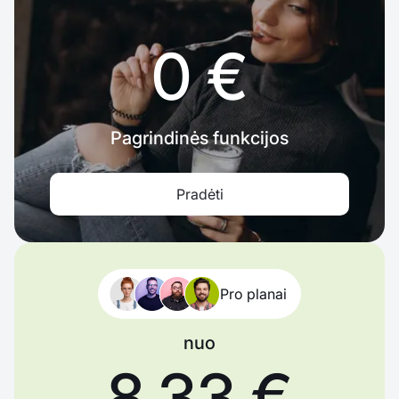
0 €
Pagrindinės funkcijos
Pradėti
Pro planai
nuo
8,33 €