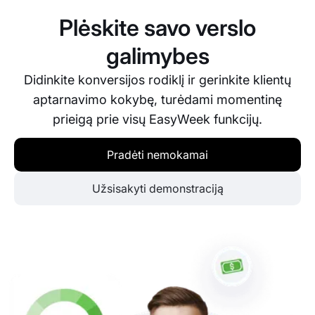
grafiko automatizavimą, mobiliąją programėlę ir
Plėskite savo verslo
naudotojų atsiliepimus. Geriausios CRM sistemos
grožio salonui, tokios kaip EasyWeek, sujungia
galimybes
visas šias funkcijas vienoje internetinėje
Didinkite konversijos rodiklį ir gerinkite klientų
programoje.
aptarnavimo kokybę, turėdami momentinę
prieigą prie visų EasyWeek funkcijų.
Pradėti nemokamai
Užsisakyti demonstraciją