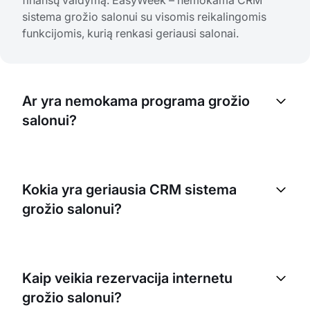
finansų valdymą. EasyWeek – nemokama CRM
sistema grožio salonui su visomis reikalingomis
funkcijomis, kurią renkasi geriausi salonai.
Ar yra nemokama programa grožio
salonui?
Taip, EasyWeek – tai nemokama programa grožio
salonui su rezervacija internetu. Nemokama CRM
Kokia yra geriausia CRM sistema
sistema grožio salonui apima pagrindines funkcijas:
grožio salonui?
rezervaciją internetu grožio salonams, kalendorių,
klientų bazę ir rezervacijų automatizavimą.
Remiantis grožio salonų savininkų atsiliepimais,
EasyWeek – viena geriausių CRM sistemų grožio
Kaip veikia rezervacija internetu
salonui. Programa grožio salonui sujungia
grožio salonui?
rezervaciją internetu, automatizavimą, mobiliąsias