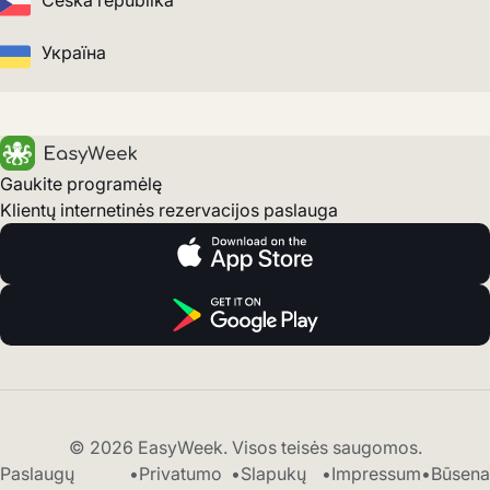
Česká republika
Україна
Gaukite programėlę
Klientų internetinės rezervacijos paslauga
© 2026 EasyWeek. Visos teisės saugomos.
Paslaugų
•
Privatumo
•
Slapukų
•
Impressum
•
Būsena