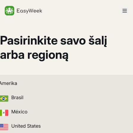
Pagrindinis puslapis
Pasirinkite savo šalį
arba regioną
Amerika
Brasil
México
United States