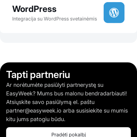
WordPress
Integracija su WordPress svetainėmis
Tapti partneriu
Ar norėtumėte pasiūlyti partnerystę su
EasyWeek? Mums bus malonu bendradarbiauti!
Atsiųskite savo pasiūlymą el. paštu
partner@easyweek.io
arba susisiekite su mumis
kitu jums patogiu būdu.
Pradėti pokalbį