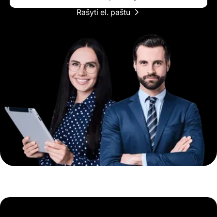
Rašyti el. paštu