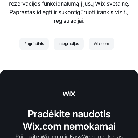
rezervacijos funkcionalumą į jūsų Wix svetainę.
Paprastas įdiegti ir sukonfigūruoti įrankis vizitų
registracijai.
Pagrindinis
Integracijos
Wix.com
Pradėkite naudotis
Wix.com nemokamai
Prijunkite Wix.com ir EasyWeek per kelias