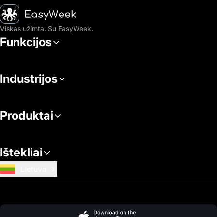
Pagrindinis puslapis
Viskas užimta. Su EasyWeek.
Funkcijos
Industrijos
Produktai
Ištekliai
Lietuva