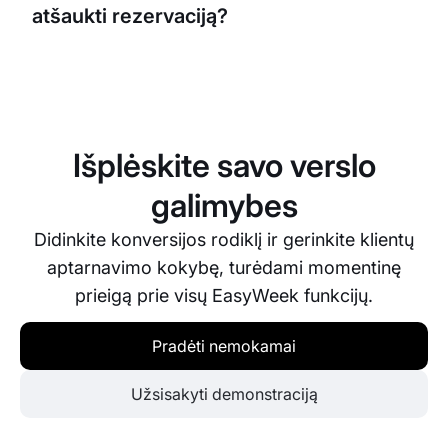
atšaukti rezervaciją?
vietoje, be konfliktų ar dvigubų rezervacijų.
EasyWeek leidžia lengvai perkelti arba atšaukti
rezervaciją. Tai galite padaryti tiesiogiai
platformoje, o visi pakeitimai automatiškai atnaujins
visus sinchronizuotus kalendorius.
Išplėskite savo verslo
galimybes
Didinkite konversijos rodiklį ir gerinkite klientų
aptarnavimo kokybę, turėdami momentinę
prieigą prie visų EasyWeek funkcijų.
Pradėti nemokamai
Užsisakyti demonstraciją