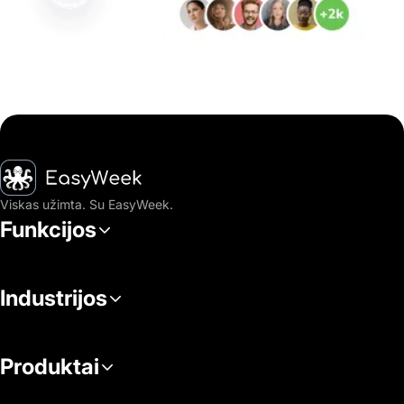
Pagrindinis puslapis
Viskas užimta. Su EasyWeek.
Funkcijos
Industrijos
Produktai