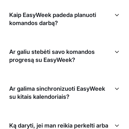
Kaip EasyWeek padeda planuoti
komandos darbą?
EasyWeek siūlo įvairias komandos darbo
planavimo funkcijas. Galite kurti individualius
Ar galiu stebėti savo komandos
grafikus kiekvienam komandos nariui, priskirti
progresą su EasyWeek?
užduotis, valdyti užimtumą ir net sinchronizuoti su
kitais kalendoriais, kad išvengtumėte dvigubų
rezervacijų.
Taip, EasyWeek leidžia stebėti komandos progresą
ir produktyvumą. Galite kontroliuoti atliktas
Ar galima sinchronizuoti EasyWeek
užduotis, išdirbtas valandas ir bendrą našumą.
su kitais kalendoriais?
Taip, EasyWeek galima sinchronizuoti su kitais
kalendoriais. Ši funkcija užtikrina, kad visos jūsų
Ką daryti, jei man reikia perkelti arba
rezervacijos, vizitai ir tvarkaraščiai būtų vienoje