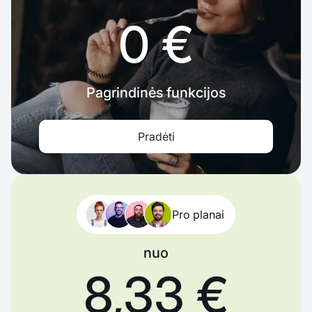
0 €
Pagrindinės funkcijos
Pradėti
Pro planai
nuo
8,33 €