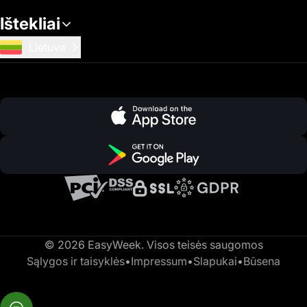
Ištekliai
Lietuva
© 2026 EasyWeek. Visos teisės saugomos
Sąlygos ir taisyklės
•
Impressum
•
Slapukai
•
Būsena