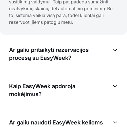
susitikimų valdymui. Taip pat padeda sumažinti
neatvykimų skaičių dėl automatinių priminimų. Be
to, sistema veikia visą parą, todėl klientai gali
rezervuoti jiems patogiu metu.
Ar galiu pritaikyti rezervacijos
procesą su EasyWeek?
Taip, EasyWeek leidžia pritaikyti rezervacijos
procesą pagal unikalius jūsų verslo poreikius. Galite
Kaip EasyWeek apdoroja
nustatyti savo rezervavimo taisykles, prieinamumą,
mokėjimus?
teikiamas paslaugas ir daug daugiau.
EasyWeek integruojasi su keliomis populiariomis
mokėjimo sistemomis, todėl jūsų klientai gali
Ar galiu naudoti EasyWeek kelioms
apmokėti rezervacijas internetu. Sistema taip pat