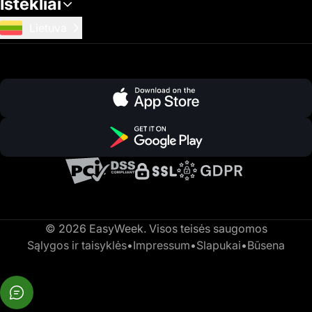
Ištekliai
Lietuva
© 2026 EasyWeek. Visos teisės saugomos
Sąlygos ir taisyklės
•
Impressum
•
Slapukai
•
Būsena