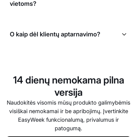
vietoms?
palaiko skirtingus kainodaros lygius ir nuolaidų
kodus.
Žinoma, EasyWeek palaiko verslus, turinčius kelias
vietas. Galite valdyti visas savo vietas iš vienos
O kaip dėl klientų aptarnavimo?
paskyros, o klientai rezervuodami gali pasirinkti
norimą vietą.
EasyWeek siūlo patikimą klientų aptarnavimą,
įskaitant išsamų pagalbos centrą ir specializuotą
palaikymo komandą. Esame čia, kad padėtume
jums maksimaliai išnaudoti EasyWeek ir užtikrinti
14 dienų nemokama pilna
sklandų rezervacijos procesą.
versija
Naudokitės visomis mūsų produkto galimybėmis
visiškai nemokamai ir be apribojimų. Įvertinkite
EasyWeek funkcionalumą, privalumus ir
patogumą.