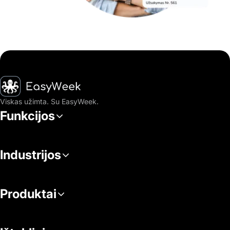
Pagrindinis puslapis
Viskas užimta. Su EasyWeek.
Funkcijos
Industrijos
Produktai