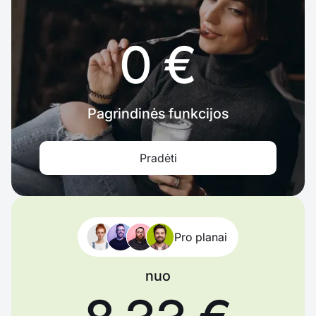
0 €
Pagrindinės funkcijos
Pradėti
Pro planai
nuo