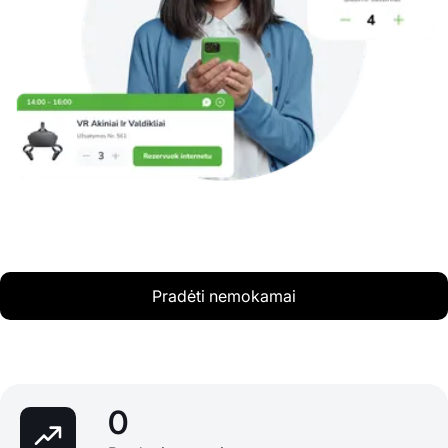
Pradėti nemokamai
0