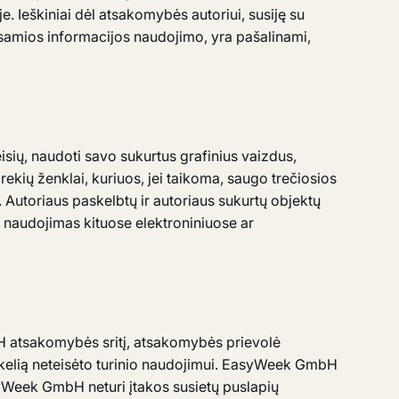
ėje. Ieškiniai dėl atsakomybės autoriui, susiję su
išsamios informacijos naudojimo, yra pašalinami,
isių, naudoti savo sukurtus grafinius vaizdus,
ekių ženklai, kuriuos, jei taikoma, saugo trečiosios
. Autoriaus paskelbtų ir autoriaus sukurtų objektų
ar naudojimas kituose elektroniniuose ar
bH atsakomybės sritį, atsakomybės prievolė
ti kelią neteisėto turinio naudojimui. EasyWeek GmbH
syWeek GmbH neturi įtakos susietų puslapių