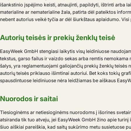
išankstinio įspėjimo keisti, atnaujinti, papildyti, ištrinti arba
materialine ar nematerialine žala, patirta dėl pateiktos inf
nebent autorius veikė tyčia ar dėl šiurkštaus aplaidumo. Visi
Autorių teisės ir prekių ženklų teisė
EasyWeek GmbH stengiasi laikytis visų leidiniuose naudojamų g
tekstus, garso failus ir vaizdo sekas arba remtis nemokama me
šalys, yra reglamentuojami galiojančių prekių ženklų teisės n
autorių teisės priklauso išimtinai autoriui. Bet koks tokių gr
spausdintuose leidiniuose nėra leidžiamas be aiškaus Eas
Nuorodos ir saitai
Tiesioginėms ar netiesioginėms nuorodoms į išorines svetai
atsiranda tik tuo atveju, jei EasyWeek GmbH žino apie turinį
šiuo aiškiai pareiškia, kad saitų sukūrimo metu susietuose p