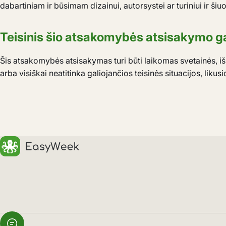
dabartiniam ir būsimam dizainui, autorsystei ar turiniui ir šiu
Teisinis šio atsakomybės atsisakymo g
Šis atsakomybės atsisakymas turi būti laikomas svetainės, iš k
arba visiškai neatitinka galiojančios teisinės situacijos, liku