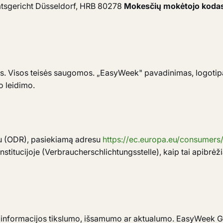
sgericht Düsseldorf, HRB 80278
Mokesčių mokėtojo koda
. Visos teisės saugomos. „EasyWeek" pavadinimas, logotip
o leidimo.
tu (ODR), pasiekiamą adresu
https://ec.europa.eu/consumers/
stitucijoje (Verbraucherschlichtungsstelle), kaip tai apibrė
nformacijos tikslumo, išsamumo ar aktualumo. EasyWeek Gmb