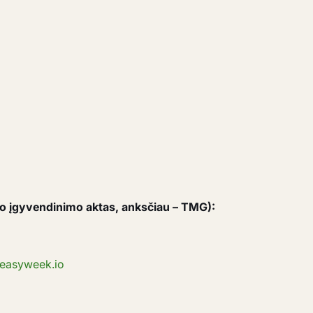
mo įgyvendinimo aktas, anksčiau – TMG):
easyweek.io