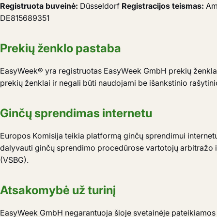
Registruota buveinė:
Düsseldorf
Registracijos teismas:
Amt
DE815689351
Prekių ženklo pastaba
EasyWeek® yra registruotas EasyWeek GmbH prekių ženklas
prekių ženklai ir negali būti naudojami be išankstinio rašytini
Ginčų sprendimas internetu
Europos Komisija teikia platformą ginčų sprendimui interne
dalyvauti ginčų sprendimo procedūrose vartotojų arbitražo in
(VSBG).
Atsakomybė už turinį
EasyWeek GmbH negarantuoja šioje svetainėje pateikiamos i