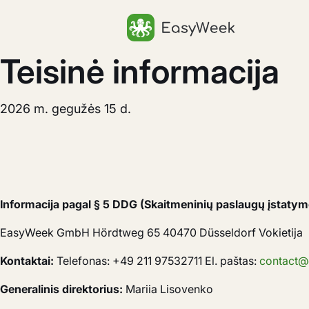
Pagrindinis puslapis
Teisinė informacija
2026 m. gegužės 15 d.
Informacija pagal § 5 DDG (Skaitmeninių paslaugų įstaty
EasyWeek GmbH Hördtweg 65 40470 Düsseldorf Vokietija
Kontaktai:
Telefonas: +49 211 97532711 El. paštas:
contact@
Generalinis direktorius:
Mariia Lisovenko