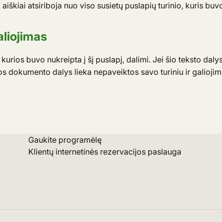
o aiškiai atsiriboja nuo viso susietų puslapių turinio, kuris b
aliojimas
urios buvo nukreipta į šį puslapį, dalimi. Jei šio teksto daly
sios dokumento dalys lieka nepaveiktos savo turiniu ir galiojim
Gaukite programėlę
Klientų internetinės rezervacijos paslauga