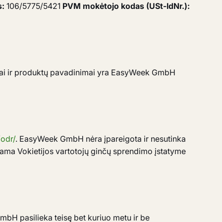
s:
106/5775/5421
PVM mokėtojo kodas (USt-IdNr.):
ai ir produktų pavadinimai yra EasyWeek GmbH
odr/
. EasyWeek GmbH nėra įpareigota ir nesutinka
žiama Vokietijos vartotojų ginčų sprendimo įstatyme
H pasilieka teisę bet kuriuo metu ir be