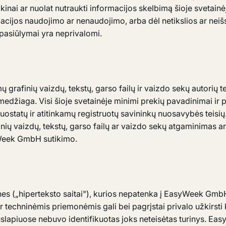
 laikinai ar nuolat nutraukti informacijos skelbimą šioje svetain
ormacijos naudojimo ar nenaudojimo, arba dėl netikslios ar ne
 pasiūlymai yra neprivalomi.
rafinių vaizdų, tekstų, garso failų ir vaizdo sekų autorių te
džiaga. Visi šioje svetainėje minimi prekių pavadinimai ir pr
uostatų ir atitinkamų registruotų savininkų nuosavybės teisių
afinių vaizdų, tekstų, garso failų ar vaizdo sekų atgaminimas 
yWeek GmbH sutikimo.
nes („hiperteksto saitai"), kurios nepatenka į EasyWeek Gm
 ir techninėmis priemonėmis gali bei pagrįstai privalo užkirs
uslapiuose nebuvo identifikuotas joks neteisėtas turinys. Ea