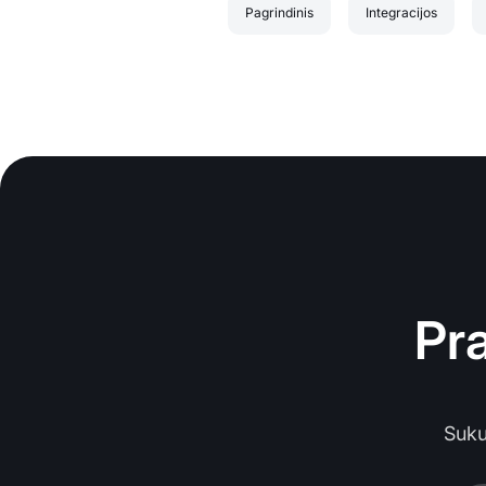
Pagrindinis
Integracijos
Pr
Suku