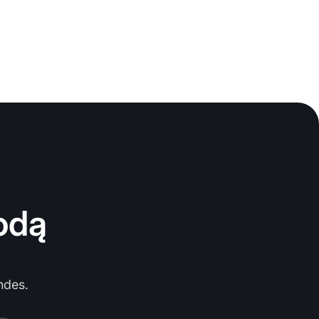
odą
ndes.