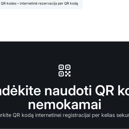
QR kodas – internetinė rezervacija per QR kodą
adėkite naudoti QR k
nemokamai
rkite QR kodą internetinei registracijai per kelias seku