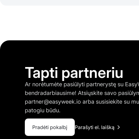
Tapti partneriu
Ar norėtumėte pasiūlyti partnerystę su Eas
bendradarbiausime! Atsiųskite savo pasiūlym
partner@easyweek.io
arba susisiekite su mu
patogiu būdu.
Pradėti pokalbį
Parašyti el. laišką