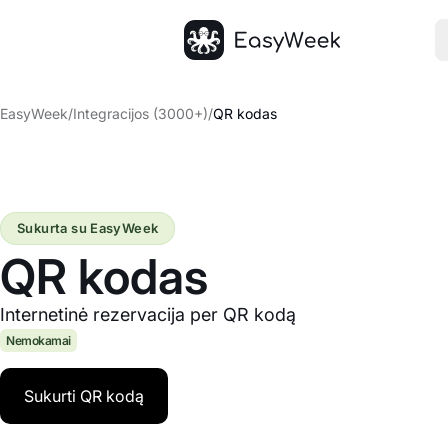
Pagrindinis puslapis
EasyWeek
/
Integracijos (3000+)
/
QR kodas
Sukurta su EasyWeek
QR kodas
Internetinė rezervacija per QR kodą
Nemokamai
Sukurti QR kodą