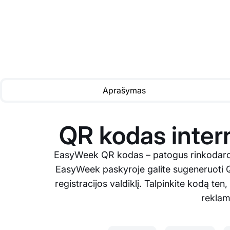
Aprašymas
QR kodas intern
EasyWeek QR kodas – patogus rinkodaros 
EasyWeek paskyroje galite sugeneruoti QR
registracijos valdiklį. Talpinkite kodą ten
reklami