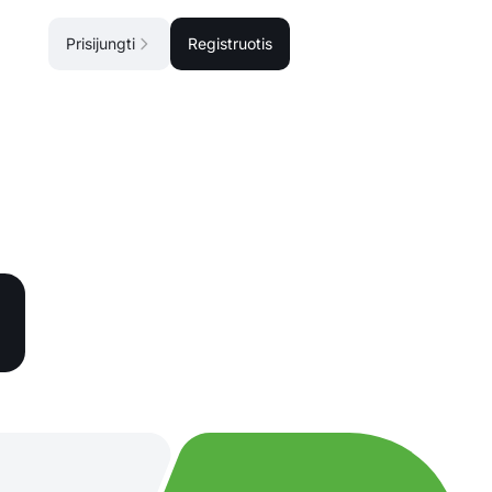
Prisijungti
Registruotis