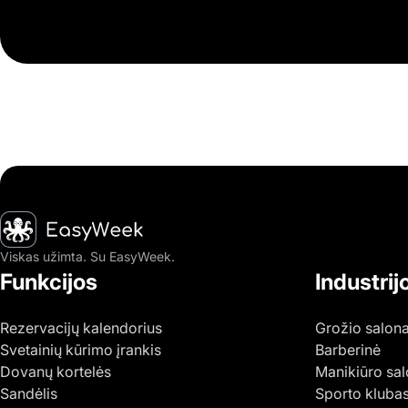
Pagrindinis puslapis
Viskas užimta. Su EasyWeek.
Funkcijos
Industrij
Rezervacijų kalendorius
Grožio salon
Svetainių kūrimo įrankis
Barberinė
Dovanų kortelės
Manikiūro sa
Sandėlis
Sporto kluba