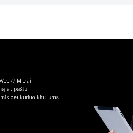
yWeek? Mielai
ą el. paštu
mis bet kuriuo kitu jums