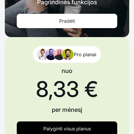
Pagrindinės funkcijos
Pradėti
Pro planai
nuo
8,33 €
per mėnesį
Palyginti visus planus