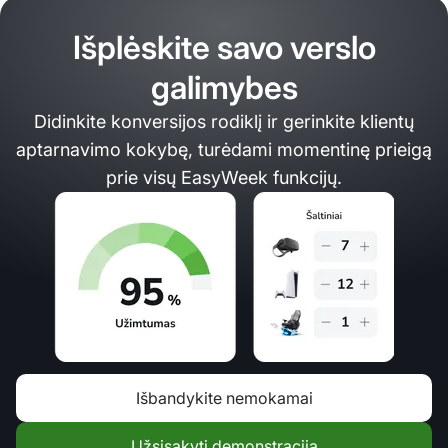
Išplėskite savo verslo
galimybes
Didinkite konversijos rodiklį ir gerinkite klientų
aptarnavimo kokybę, turėdami momentinę prieigą
prie visų EasyWeek funkcijų.
Išbandykite nemokamai
Užsisakyti demonstraciją