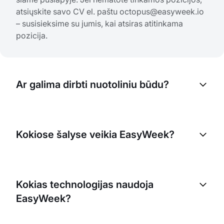
atsiųskite savo CV el. paštu
octopus@easyweek.io
– susisieksime su jumis, kai atsiras atitinkama
pozicija.
Ar galima dirbti nuotoliniu būdu?
Taip, palaikome lankstų požiūrį į darbą, įskaitant
galimybę dirbti nuotoliniu būdu daugumoje
Kokiose šalyse veikia EasyWeek?
pozicijų. Konkrečios sąlygos aptariamos pokalbio
metu.
Mūsų pagrindinis biuras yra Vokietijoje, tačiau
dirbame su klientais visame pasaulyje. Mūsų
Kokias technologijas naudoja
komanda yra geografiškai išsidėsčiusi, todėl
EasyWeek?
galime pritraukti geriausius specialistus
nepriklausomai nuo jų vietos.