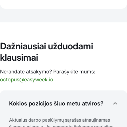
Dažniausiai užduodami
klausimai
Nerandate atsakymo? Parašykite mums:
octopus@easyweek.io
Kokios pozicijos šiuo metu atviros?
Aktualus darbo pasiūlymų sąrašas atnaujinamas
šiame puslapyje. Jei nematote tinkamos pozicijos,