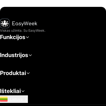
Pagrindinis puslapis
Viskas užimta. Su EasyWeek.
Funkcijos
Industrijos
Produktai
Ištekliai
Lietuva