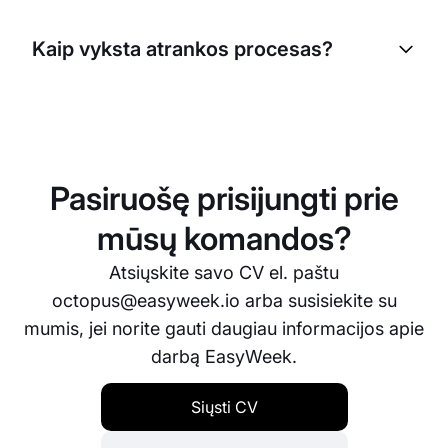
Dirbame su moderniu technologijų rinkiniu, įskaitant
Vue.js, Nuxt, PHP, Laravel, MySQL ir kitas
Kaip vyksta atrankos procesas?
pažangias technologijas. Daugiau apie tech stack
sužinosite pokalbio metu.
Procesas paprastai apima CV peržiūrą, techninę
užduotį (techninėms pozicijoms), pokalbį su HR ir
techninį pokalbį su komanda. Visas procesas
trunka nuo 1 iki 3 savaičių.
Pasiruošę prisijungti prie
mūsų komandos?
Atsiųskite savo CV el. paštu
octopus@easyweek.io
arba susisiekite su
mumis, jei norite gauti daugiau informacijos apie
darbą EasyWeek.
Siųsti CV