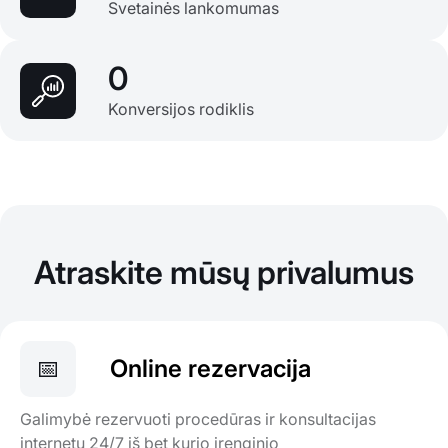
Svetainės lankomumas
0
Konversijos rodiklis
Atraskite mūsų privalumus
📅
Online rezervacija
Galimybė rezervuoti procedūras ir konsultacijas
internetu 24/7 iš bet kurio įrenginio