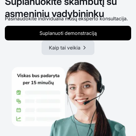
Suplanuokite skambutį su
asmeniniu vadybininku
Pasinaudokite individualia mūsų eksperto konsultacija.
Suplanuoti demonstraciją
Kaip tai veikia