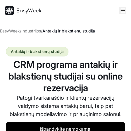
Pagrindinis puslapis
EasyWeek
/
Industrijos
/
Antakių ir blakstienų studija
Antakių ir blakstienų studija
CRM programa antakių ir
blakstienų studijai su online
rezervacija
Patogi tvarkaraščio ir klientų rezervacijų
valdymo sistema antakių barui, taip pat
blakstienų modeliavimo ir priauginimo salonui.
Išbandykite nemokamai