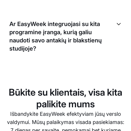
Žinoma! EasyWeek leidžia pritaikyti rezervacijos
procesą pagal jūsų verslo poreikius. Galite nustatyti
Ar EasyWeek integruojasi su kita
darbo valandas, teikiamas paslaugas, kainas ir net
programine įranga, kurią galiu
pridėti nuotraukų, kad klientai aiškiai suprastų, ko
tikėtis.
naudoti savo antakių ir blakstienų
studijoje?
Taip, EasyWeek lengvai integruojasi su įvairiomis
populiariomis sistemomis, tokiomis kaip Google
Calendar, iCal ir kitomis. Tai leidžia valdyti visus
vizitus ir tvarkaraščius vienoje vietoje.
Būkite su klientais, visa kita
palikite mums
Išbandykite EasyWeek efektyviam jūsų verslo
valdymui. Mūsų palaikymas visada pasiekiamas:
7 dienas per savaitę, nemokamai bet kuriame