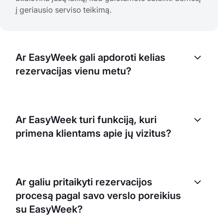
į geriausio serviso teikimą.
Ar EasyWeek gali apdoroti kelias
rezervacijas vienu metu?
Taip, EasyWeek platforma gali apdoroti kelias
rezervacijas vienu metu, todėl ji puikiai tinka
Ar EasyWeek turi funkciją, kuri
užimtai antakių ir blakstienų studijai, kaip jūsų. Ji
primena klientams apie jų vizitus?
taip pat leidžia nustatyti maksimalų rezervacijų
skaičių, kuris gali būti atliekamas vienu metu.
Taip, EasyWeek turi automatizuotą priminimų
sistemą, kuri gali siųsti klientams el. laiškus arba
Ar galiu pritaikyti rezervacijos
SMS žinutes apie būsimus vizitus. Tai padeda
procesą pagal savo verslo poreikius
sumažinti neatvykimų skaičių ir užtikrina sklandų
jūsų tvarkaraštį.
su EasyWeek?