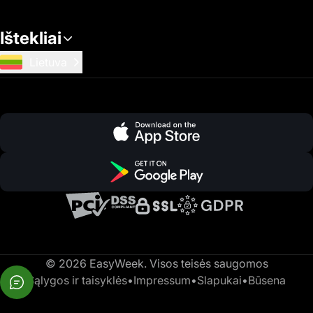
Ištekliai
Lietuva
© 2026 EasyWeek. Visos teisės saugomos
Sąlygos ir taisyklės
•
Impressum
•
Slapukai
•
Būsena