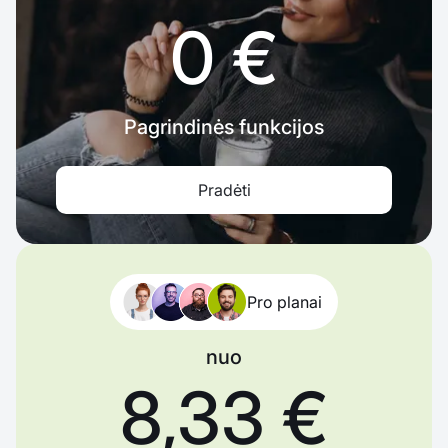
0 €
Pagrindinės funkcijos
Pradėti
Pro planai
nuo
8,33 €