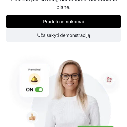
plane.
Pradėti nemokamai
Užsisakyti demonstraciją