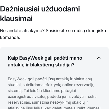
Dažniausiai užduodami
klausimai
Nerandate atsakymo? Susisiekite su mūsų draugiška
komanda.
Kaip EasyWeek gali padėti mano
antakių ir blakstienų studijai?
EasyWeek gali padėti jūsų antakių ir blakstienų
studijai, suteikdama efektyvią online rezervacijų
sistemą. Tai leidžia klientams patogiai
užsiregistruoti vizitui, padeda jums valdyti ir sekti
rezervacijas, sumažina neatvykimų skaičių ir
atlaisvina jūsų laiką, kad galėtumėte sutelkti dėmesį