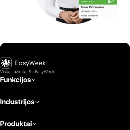
Pagrindinis puslapis
Viskas užimta. Su EasyWeek.
Funkcijos
Industrijos
Produktai