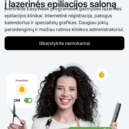
į lazerinės epiliacijos saloną
Įvertinkite EasyWeek programėlės galimybes lazerinės
epiliacijos klinikai. Internetinė registracija, patogus
kalendorius ir specialistų grafikas. Daugiau jokių
persidengimų ir mažiau rutinos klinikos administratoriui.
Išbandykite nemokamai