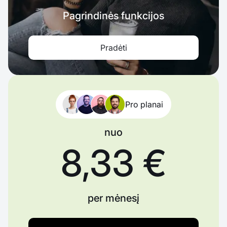
Pagrindinės funkcijos
Pradėti
Pro planai
nuo
8,33 €
per mėnesį