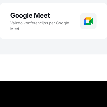
Google Meet
Vaizdo konferencijos per Google
Meet