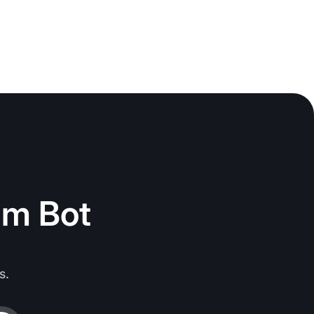
am Bot
s.