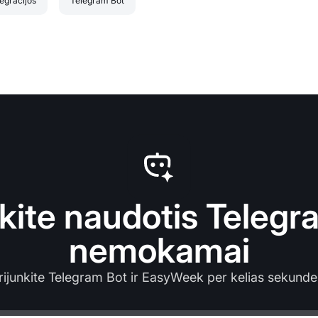
tegracijos
Telegram Bot
kite naudotis Telegr
nemokamai
rijunkite Telegram Bot ir EasyWeek per kelias sekunde