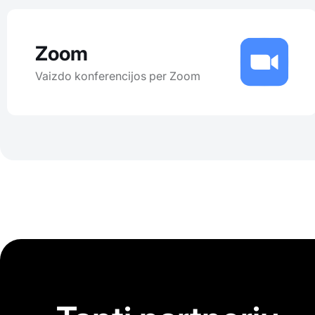
Zoom
Vaizdo konferencijos per Zoom