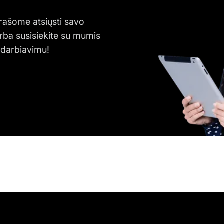
rašome atsiųsti savo
rba susisiekite su mumis
adarbiavimu!