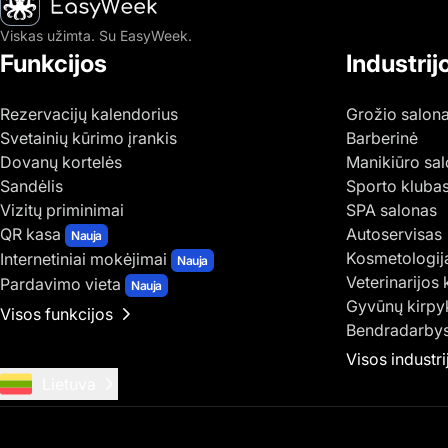
Viskas užimta. Su EasyWeek.
Funkcijos
Industrij
Rezervacijų kalendorius
Grožio salon
Svetainių kūrimo įrankis
Barberinė
Dovanų kortelės
Manikiūro sa
Sandėlis
Sporto kluba
Vizitų priminimai
SPA salonas
QR kasa
Autoservisas
Nauja
Kosmetologij
Internetiniai mokėjimai
Nauja
Veterinarijos 
Pardavimo vieta
Nauja
Gyvūnų kirpy
Visos funkcijos
Bendradarbys
Visos industri
Lietuva