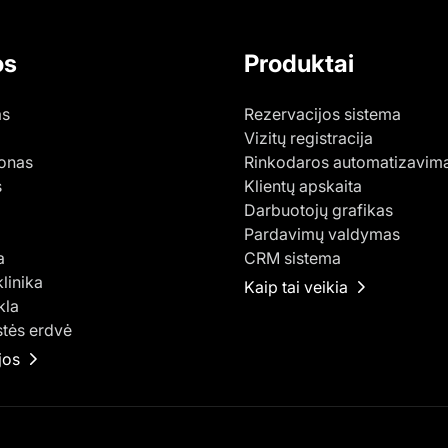
os
Produktai
as
Rezervacijos sistema
Vizitų registracija
lonas
Rinkodaros automatizavim
s
Klientų apskaita
Darbuotojų grafikas
Pardavimų valdymas
a
CRM sistema
klinika
Kaip tai veikia
kla
tės erdvė
jos