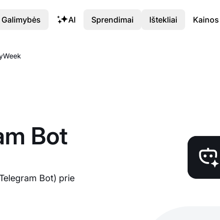
Galimybės
AI
Sprendimai
Ištekliai
Kainos
asyWeek
ram Bot
(Telegram Bot) prie