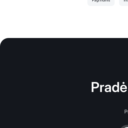
Pagrindinis
In
Pradė
P