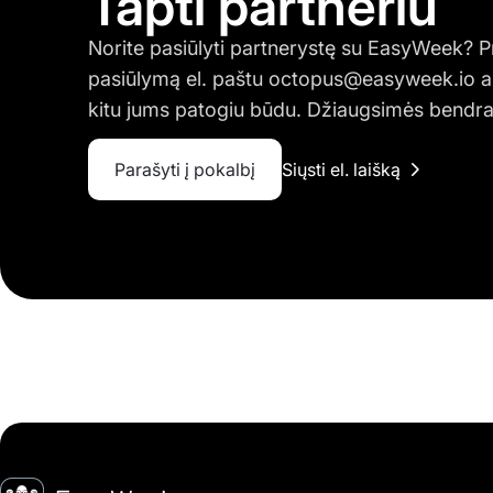
Tapti partneriu
Norite pasiūlyti partnerystę su EasyWeek? P
pasiūlymą el. paštu
octopus@easyweek.io
a
kitu jums patogiu būdu. Džiaugsimės bendr
Parašyti į pokalbį
Siųsti el. laišką
Pagrindinis puslapis