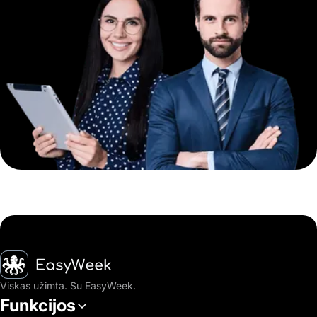
Pagrindinis puslapis
Viskas užimta. Su EasyWeek.
Funkcijos