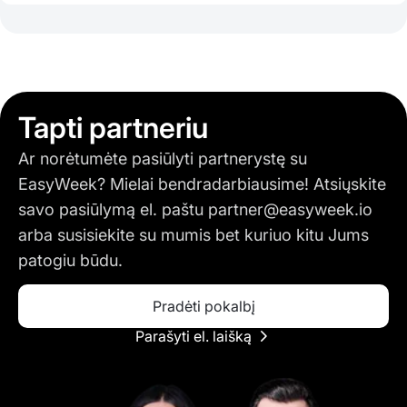
Tapti partneriu
Ar norėtumėte pasiūlyti partnerystę su
EasyWeek? Mielai bendradarbiausime! Atsiųskite
savo pasiūlymą el. paštu
partner@easyweek.io
arba susisiekite su mumis bet kuriuo kitu Jums
patogiu būdu.
Pradėti pokalbį
Parašyti el. laišką