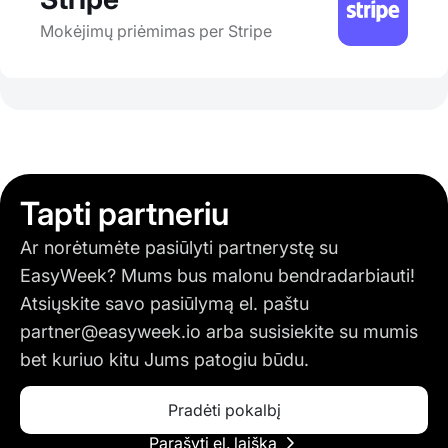
Mokėjimų priėmimas per Stripe
Tapti partneriu
Ar norėtumėte pasiūlyti partnerystę su
EasyWeek? Mums bus malonu bendradarbiauti!
Atsiųskite savo pasiūlymą el. paštu
partner@easyweek.io
arba susisiekite su mumis
bet kuriuo kitu Jums patogiu būdu.
Pradėti pokalbį
Parašyti el. laišką