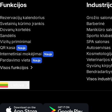
Funkcijos
Industrij
Rezervacijų kalendorius
Grožio salon
Svetainių kūrimo įrankis
Barberinė
Dovanų kortelės
Manikiūro sa
Sandėlis
Sporto kluba
Vizitų priminimai
SPA salonas
QR kasa
Autoservisas
Nauja
Kosmetologij
Internetiniai mokėjimai
Nauja
Veterinarijos 
Pardavimo vieta
Nauja
Gyvūnų kirpy
Visos funkcijos
Bendradarbys
Visos industri
Lietuva