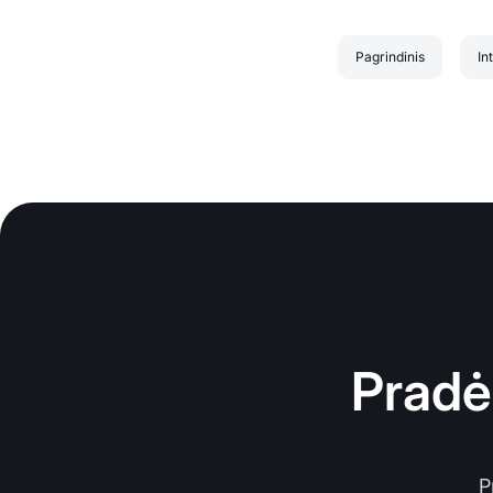
Pagrindinis
In
Pradė
P