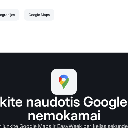
tegracijos
Google Maps
kite naudotis Googl
nemokamai
rijunkite Google Maps ir EasyWeek per kelias sekunde