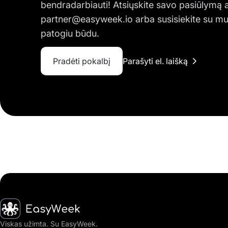
bendradarbiauti! Atsiųskite savo pasiūlymą 
partner@easyweek.io
arba susisiekite su mu
patogiu būdu.
Pradėti pokalbį
Parašyti el. laišką
Pagrindinis puslapis
Viskas užimta. Su EasyWeek.