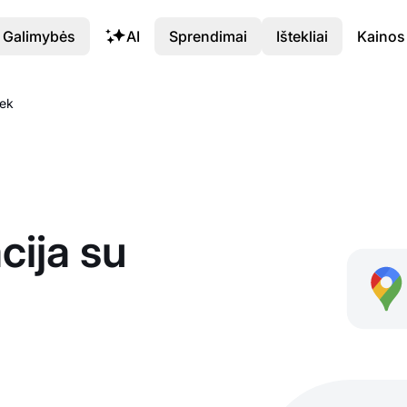
Galimybės
AI
Sprendimai
Ištekliai
Kainos
eek
cija su