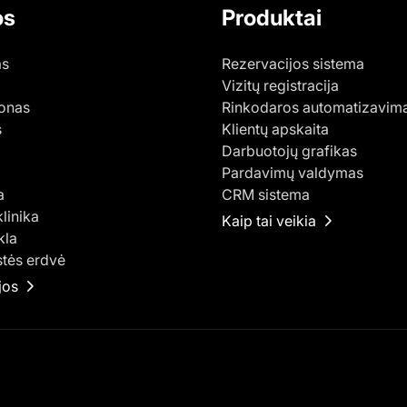
os
Produktai
as
Rezervacijos sistema
Vizitų registracija
lonas
Rinkodaros automatizavim
s
Klientų apskaita
Darbuotojų grafikas
Pardavimų valdymas
a
CRM sistema
klinika
Kaip tai veikia
kla
tės erdvė
jos