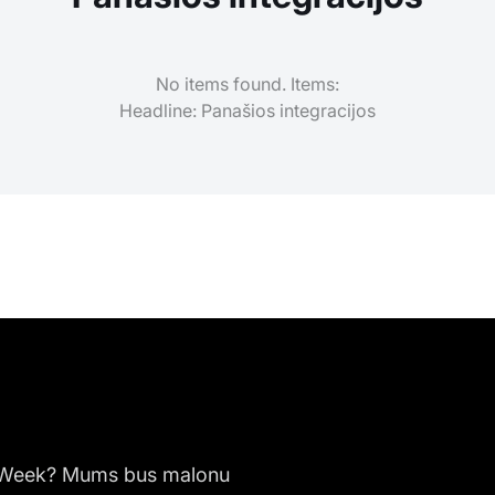
No items found. Items:
Headline: Panašios integracijos
asyWeek? Mums bus malonu