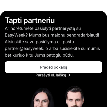
Tapti partneriu
Ar norėtumėte pasiūlyti partnerystę su
EasyWeek? Mums bus malonu bendradarbiauti!
Atsiųskite savo pasiūlymą el. paštu
partner@easyweek.io
arba susisiekite su mumis
bet kuriuo kitu Jums patogiu būdu.
Pradėti pokalbį
Parašyti el. laišką