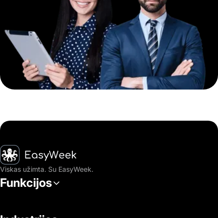
Pagrindinis puslapis
Viskas užimta. Su EasyWeek.
Funkcijos