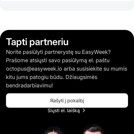
Tapti partneriu
Norite pasiūlyti partnerystę su EasyWeek?
Prašome atsiųsti savo pasiūlymą el. paštu
octopus@easyweek.io
arba susisiekite su mumis
kitu jums patogiu būdu. Džiaugsimės
bendradarbiavimu!
Rašyti į pokalbį
Siųsti el. laišką