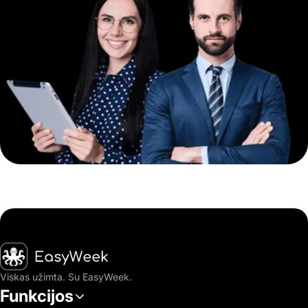
Pagrindinis puslapis
Viskas užimta. Su EasyWeek.
Funkcijos