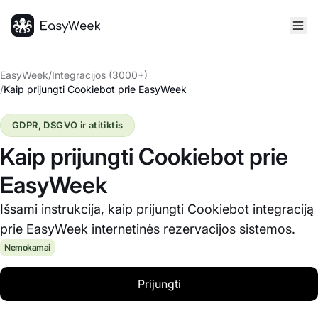
Pagrindinis puslapis
EasyWeek
/
Integracijos (3000+)
/
Kaip prijungti Cookiebot prie EasyWeek
GDPR, DSGVO ir atitiktis
Kaip prijungti Cookiebot prie
EasyWeek
Išsami instrukcija, kaip prijungti Cookiebot integraciją
prie EasyWeek internetinės rezervacijos sistemos.
Nemokamai
Prijungti