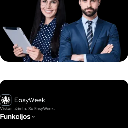
Pagrindinis puslapis
Viskas užimta. Su EasyWeek.
Funkcijos