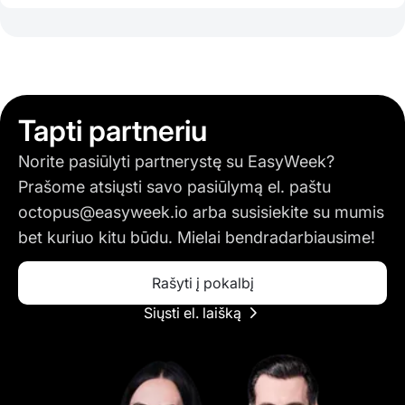
Tapti partneriu
Norite pasiūlyti partnerystę su EasyWeek?
Prašome atsiųsti savo pasiūlymą el. paštu
octopus@easyweek.io
arba susisiekite su mumis
bet kuriuo kitu būdu. Mielai bendradarbiausime!
Rašyti į pokalbį
Siųsti el. laišką