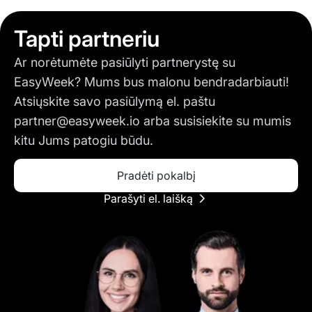
Tapti partneriu
Ar norėtumėte pasiūlyti partnerystę su
EasyWeek? Mums bus malonu bendradarbiauti!
Atsiųskite savo pasiūlymą el. paštu
partner@easyweek.io
arba susisiekite su mumis
kitu Jums patogiu būdu.
Pradėti pokalbį
Parašyti el. laišką