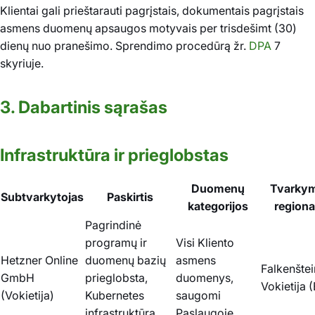
Klientai gali prieštarauti pagrįstais, dokumentais pagrįstais
asmens duomenų apsaugos motyvais per trisdešimt (30)
dienų nuo pranešimo. Sprendimo procedūrą žr.
DPA
7
skyriuje.
3. Dabartinis sąrašas
Infrastruktūra ir prieglobstas
Duomenų
Tvarky
Subtvarkytojas
Paskirtis
kategorijos
region
Pagrindinė
programų ir
Visi Kliento
Hetzner Online
duomenų bazių
asmens
Falkenštei
GmbH
prieglobsta,
duomenys,
Vokietija 
(Vokietija)
Kubernetes
saugomi
infrastruktūra,
Paslaugoje