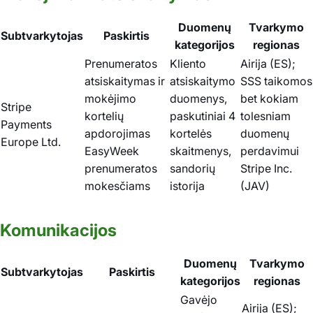
Duomenų
Tvarkymo
Subtvarkytojas
Paskirtis
kategorijos
regionas
Prenumeratos
Kliento
Airija (ES);
atsiskaitymas ir
atsiskaitymo
SSS taikomos
mokėjimo
duomenys,
bet kokiam
Stripe
kortelių
paskutiniai 4
tolesniam
Payments
apdorojimas
kortelės
duomenų
Europe Ltd.
EasyWeek
skaitmenys,
perdavimui
prenumeratos
sandorių
Stripe Inc.
mokesčiams
istorija
(JAV)
Komunikacijos
Duomenų
Tvarkymo
Subtvarkytojas
Paskirtis
kategorijos
regionas
Gavėjo
Airija (ES);