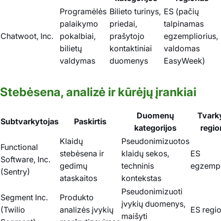
Programėlės
Bilieto turinys,
ES (pačių
palaikymo
priedai,
talpinamas
Chatwoot, Inc.
pokalbiai,
prašytojo
egzempliorius,
bilietų
kontaktiniai
valdomas
valdymas
duomenys
EasyWeek)
Stebėsena, analizė ir kūrėjų įrankiai
Duomenų
Tvar
Subtvarkytojas
Paskirtis
kategorijos
regio
Klaidų
Pseudonimizuotos
Functional
stebėsena ir
klaidų sekos,
ES
Software, Inc.
gedimų
techninis
egzempl
(Sentry)
ataskaitos
kontekstas
Pseudonimizuoti
Segment Inc.
Produkto
įvykių duomenys,
(Twilio
analizės įvykių
ES regi
maišyti