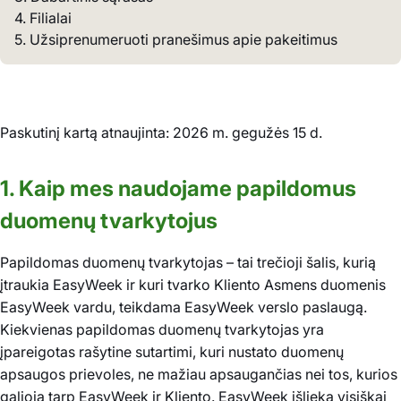
4. Filialai
5. Užsiprenumeruoti pranešimus apie pakeitimus
Paskutinį kartą atnaujinta: 2026 m. gegužės 15 d.
1. Kaip mes naudojame papildomus
duomenų tvarkytojus
Papildomas duomenų tvarkytojas – tai trečioji šalis, kurią
įtraukia EasyWeek ir kuri tvarko Kliento Asmens duomenis
EasyWeek vardu, teikdama EasyWeek verslo paslaugą.
Kiekvienas papildomas duomenų tvarkytojas yra
įpareigotas rašytine sutartimi, kuri nustato duomenų
apsaugos prievoles, ne mažiau apsaugančias nei tos, kurios
galioja tarp EasyWeek ir Kliento. EasyWeek išlieka visiškai