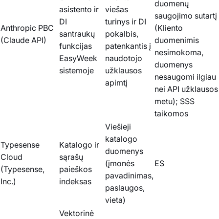
duomenų
asistento ir
viešas
saugojimo sutartį
DI
turinys ir DI
Anthropic PBC
(Kliento
santraukų
pokalbis,
(Claude API)
duomenimis
funkcijas
patenkantis į
nesimokoma,
EasyWeek
naudotojo
duomenys
sistemoje
užklausos
nesaugomi ilgiau
apimtį
nei API užklausos
metu); SSS
taikomos
Viešieji
katalogo
Typesense
Katalogo ir
duomenys
Cloud
sąrašų
(įmonės
ES
(Typesense,
paieškos
pavadinimas,
Inc.)
indeksas
paslaugos,
vieta)
Vektorinė