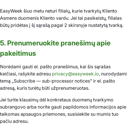
EasyWeek šiuo metu neturi filialų, kurie tvarkytų Kliento
Asmens duomenis Kliento vardu. Jei tai pasikeistų, filialas
būtų pridėtas į šį sąrašą pagal 2 skirsnyje nustatytą tvarką.
5. Prenumeruokite pranešimų apie
pakeitimus
Norėdami gauti el. pašto pranešimus, kai šis sąrašas
keičiasi, rašykite adresu
privacy@easyweek.io
, nurodydami
temą „Subscribe — sub-processor notices" ir el. pašto
adresą, kuris turėtų būti užprenumeruotas.
Jei turite klausimų dėl konkretaus duomenų tvarkymo
subrangovo arba norite gauti papildomos informacijos apie
taikomas apsaugos priemones, susisiekite su mumis tuo
pačiu adresu.