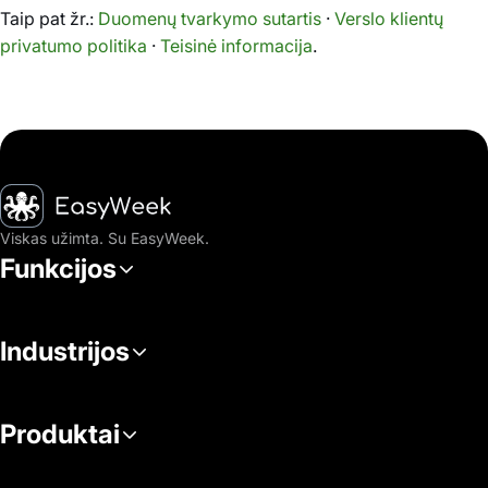
Taip pat žr.:
Duomenų tvarkymo sutartis
·
Verslo klientų
privatumo politika
·
Teisinė informacija
.
Pagrindinis puslapis
Viskas užimta. Su EasyWeek.
Funkcijos
Industrijos
Produktai