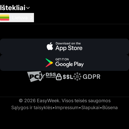
Ištekliai
Lietuva
© 2026 EasyWeek. Visos teisės saugomos
Sąlygos ir taisyklės
•
Impressum
•
Slapukai
•
Būsena