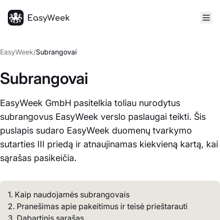
Pagrindinis puslapis
EasyWeek
/
Subrangovai
Subrangovai
EasyWeek GmbH pasitelkia toliau nurodytus
subrangovus EasyWeek verslo paslaugai teikti. Šis
puslapis sudaro EasyWeek duomenų tvarkymo
sutarties III priedą ir atnaujinamas kiekvieną kartą, kai
sąrašas pasikeičia.
1. Kaip naudojamės subrangovais
2. Pranešimas apie pakeitimus ir teisė prieštarauti
3. Dabartinis sąrašas