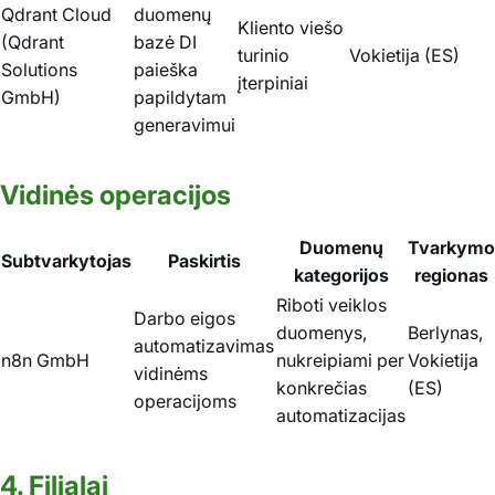
Qdrant Cloud
duomenų
Kliento viešo
(Qdrant
bazė DI
turinio
Vokietija (ES)
Solutions
paieška
įterpiniai
GmbH)
papildytam
generavimui
Vidinės operacijos
Duomenų
Tvarkymo
Subtvarkytojas
Paskirtis
kategorijos
regionas
Riboti veiklos
Darbo eigos
duomenys,
Berlynas,
automatizavimas
n8n GmbH
nukreipiami per
Vokietija
vidinėms
konkrečias
(ES)
operacijoms
automatizacijas
4. Filialai