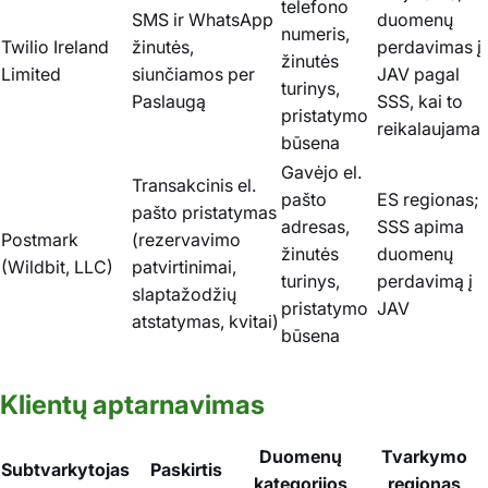
telefono
SMS ir WhatsApp
duomenų
numeris,
Twilio Ireland
žinutės,
perdavimas į
žinutės
Limited
siunčiamos per
JAV pagal
turinys,
Paslaugą
SSS, kai to
pristatymo
reikalaujama
būsena
Gavėjo el.
Transakcinis el.
pašto
ES regionas;
pašto pristatymas
adresas,
SSS apima
Postmark
(rezervavimo
žinutės
duomenų
(Wildbit, LLC)
patvirtinimai,
turinys,
perdavimą į
slaptažodžių
pristatymo
JAV
atstatymas, kvitai)
būsena
Klientų aptarnavimas
Duomenų
Tvarkymo
Subtvarkytojas
Paskirtis
kategorijos
regionas