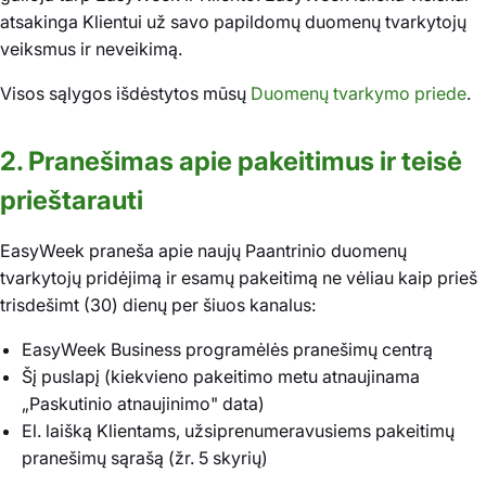
atsakinga Klientui už savo papildomų duomenų tvarkytojų
veiksmus ir neveikimą.
Visos sąlygos išdėstytos mūsų
Duomenų tvarkymo priede
.
2. Pranešimas apie pakeitimus ir teisė
prieštarauti
EasyWeek praneša apie naujų Paantrinio duomenų
tvarkytojų pridėjimą ir esamų pakeitimą ne vėliau kaip prieš
trisdešimt (30) dienų per šiuos kanalus:
EasyWeek Business programėlės pranešimų centrą
Šį puslapį (kiekvieno pakeitimo metu atnaujinama
„Paskutinio atnaujinimo" data)
El. laišką Klientams, užsiprenumeravusiems pakeitimų
pranešimų sąrašą (žr. 5 skyrių)