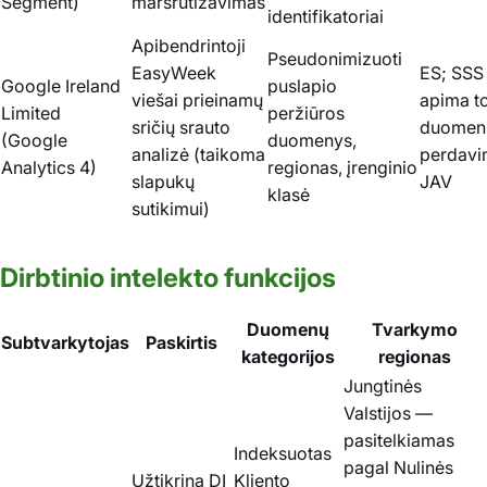
Segment)
maršrutizavimas
identifikatoriai
Apibendrintoji
Pseudonimizuoti
EasyWeek
ES; SSS
Google Ireland
puslapio
viešai prieinamų
apima to
Limited
peržiūros
sričių srauto
duomen
(Google
duomenys,
analizė (taikoma
perdavi
Analytics 4)
regionas, įrenginio
slapukų
JAV
klasė
sutikimui)
Dirbtinio intelekto funkcijos
Duomenų
Tvarkymo
Subtvarkytojas
Paskirtis
kategorijos
regionas
Jungtinės
Valstijos —
pasitelkiamas
Indeksuotas
pagal Nulinės
Užtikrina DI
Kliento