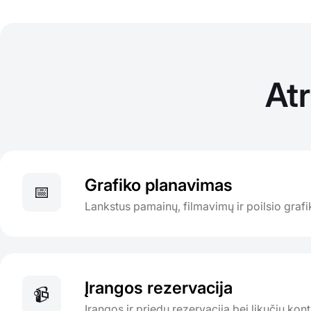
At
Grafiko planavimas
📅
Lankstus pamainų, filmavimų ir poilsio graf
Įrangos rezervacija
📹
Įrangos ir priedų rezervacija bei likučių kont