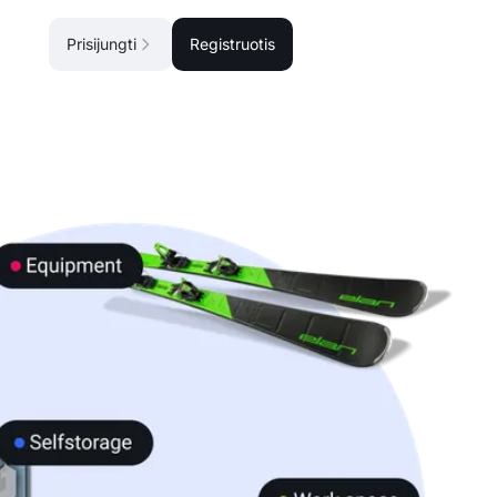
Prisijungti
Registruotis