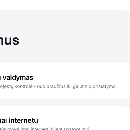
mus
ų valdymas
rojektų kontrolė – nuo pradžios iki galutinio pristatymo
ai internetu
ugūs mokėjimai internetu klientų patogumui