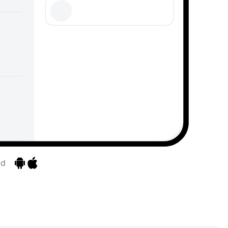
id
Pereiti prie programėlių
Pereiti prie programėlių