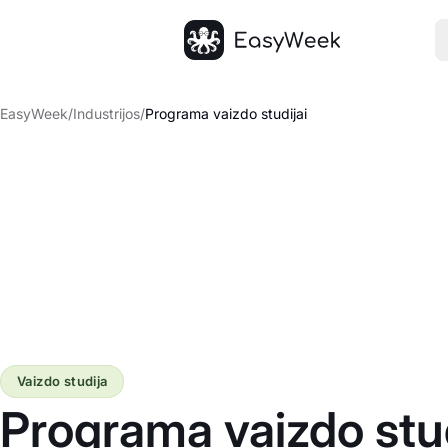
Pagrindinis puslapis
EasyWeek
/
Industrijos
/
Programa vaizdo studijai
Vaizdo studija
Programa vaizdo stud