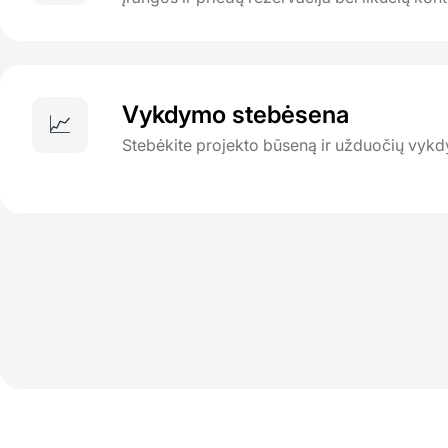
Vykdymo stebėsena
📈
Stebėkite projekto būseną ir užduočių vykdy