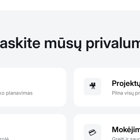
raskite mūsų privalu
Projekt
🎥
iko planavimas
Pilna visų p
Mokėjim
💳
rolė
Greiti ir sa