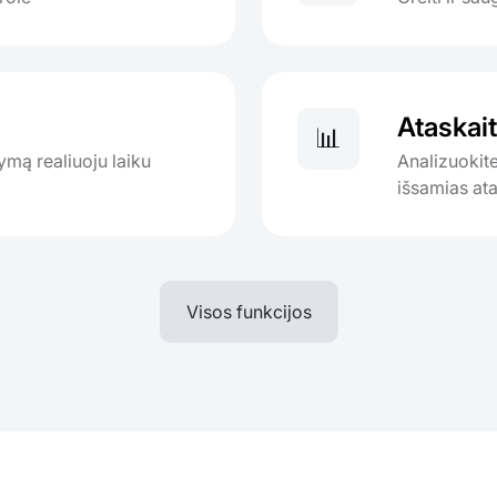
Ataskait
📊
mą realiuoju laiku
Analizuokite
išsamias at
Visos funkcijos