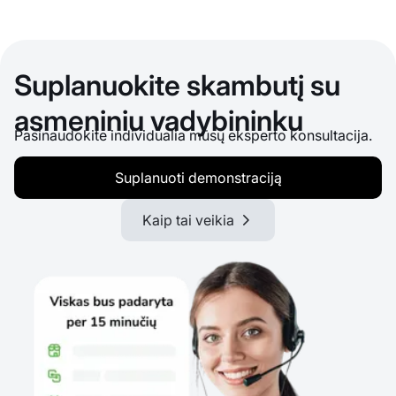
Suplanuokite skambutį su
asmeniniu vadybininku
Pasinaudokite individualia mūsų eksperto konsultacija.
Suplanuoti demonstraciją
Kaip tai veikia