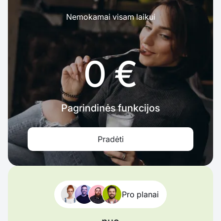
Nemokamai visam laikui
0 €
Pagrindinės funkcijos
Pradėti
Pro planai