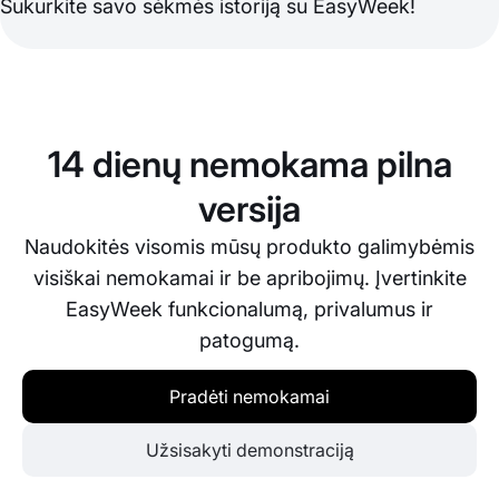
Sukurkite savo sėkmės istoriją su EasyWeek!
14 dienų nemokama pilna
versija
Naudokitės visomis mūsų produkto galimybėmis
visiškai nemokamai ir be apribojimų. Įvertinkite
EasyWeek funkcionalumą, privalumus ir
patogumą.
Pradėti nemokamai
Užsisakyti demonstraciją