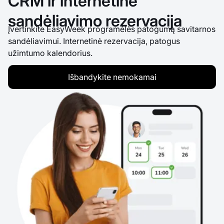
CRM ir internetinė
sandėliavimo rezervacija
Įvertinkite EasyWeek programėlės patogumą savitarnos
sandėliavimui. Internetinė rezervacija, patogus
užimtumo kalendorius.
Išbandykite nemokamai