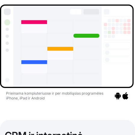
Prieinama kompiuteriuose ir per mobiliąsias programėles
iPhone, iPad ir Android
Pereiti prie
Pereiti 