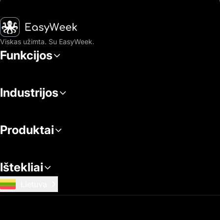
Pagrindinis puslapis
Viskas užimta. Su EasyWeek.
Funkcijos
Industrijos
Produktai
Ištekliai
Lietuva