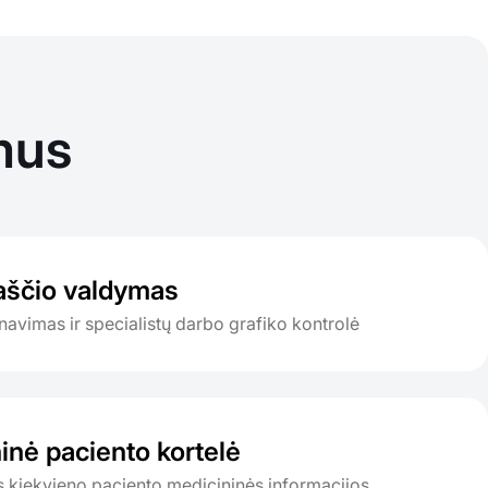
mus
aščio valdymas
avimas ir specialistų darbo grafiko kontrolė
inė paciento kortelė
s kiekvieno paciento medicininės informacijos