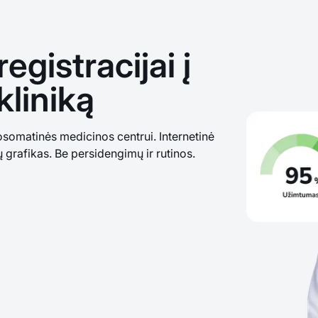
egistracijai į
liniką
omatinės medicinos centrui. Internetinė
tų grafikas. Be persidengimų ir rutinos.