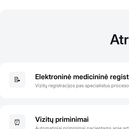
At
Elektroninė medicininė regist
📝
Vizitų registracijos pas specialistus proce
Vizitų priminimai
⏰
Automatiniai priminimai pacientams apie artė