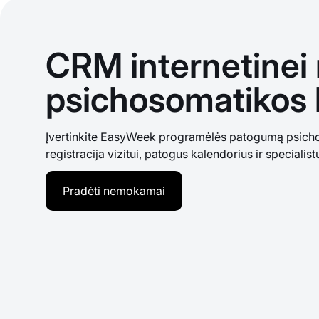
CRM internetinei r
psichosomatikos k
Įvertinkite EasyWeek programėlės patogumą psichos
registracija vizitui, patogus kalendorius ir specialis
Pradėti nemokamai