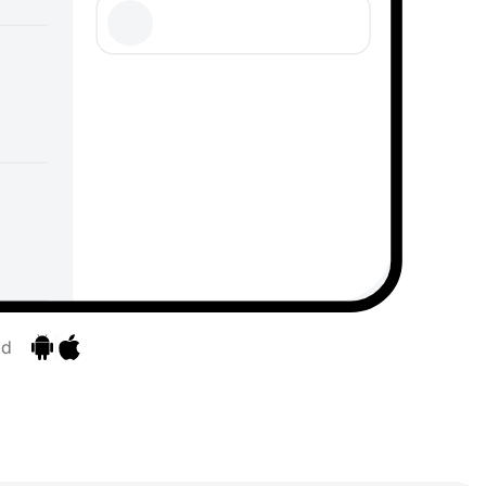
id
Pereiti prie programėlių
Pereiti prie programėlių