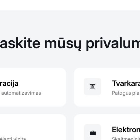
raskite mūsų privalu
racija
Tvarkar
📅
so automatizavimas
Patogus plan
Elektron
💼
jantį vizitą
Skaitmenini