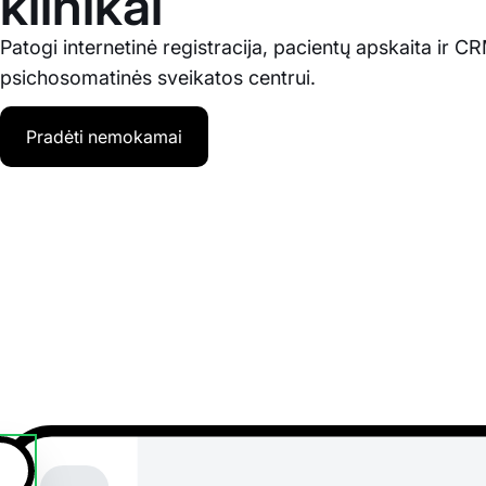
klinikai
Patogi internetinė registracija, pacientų apskaita ir C
psichosomatinės sveikatos centrui.
Pradėti nemokamai