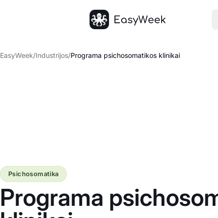
Pagrindinis puslapis
EasyWeek
/
Industrijos
/
Programa psichosomatikos klinikai
Psichosomatika
Programa psichosom