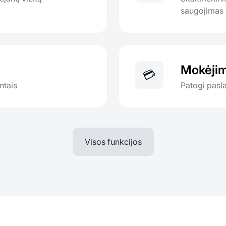
saugojimas
Mokėjim
💳
ntais
Patogi pasl
Visos funkcijos