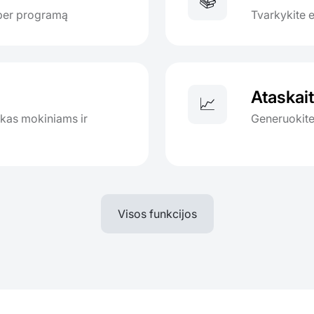
📚
 per programą
Tvarkykite 
Ataskai
📈
okas mokiniams ir
Generuokite
Visos funkcijos