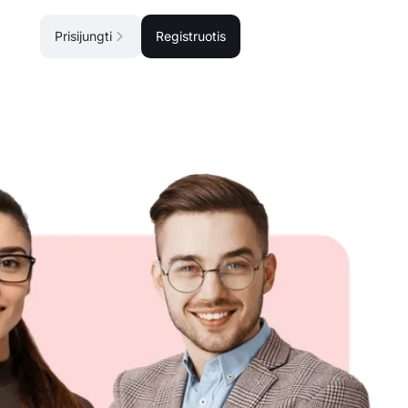
Prisijungti
Registruotis