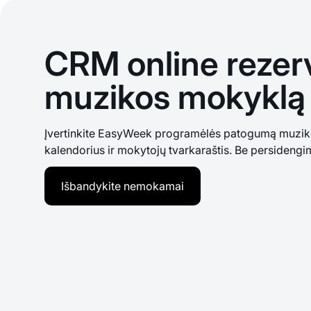
CRM online rezerva
muzikos mokyklą
Įvertinkite EasyWeek programėlės patogumą muziko
kalendorius ir mokytojų tvarkaraštis. Be persidengim
Išbandykite nemokamai