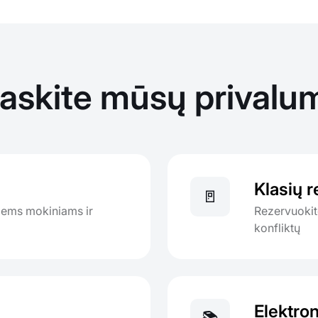
raskite mūsų privalu
Klasių r
🚪
isiems mokiniams ir
Rezervuokit
konfliktų
Elektron