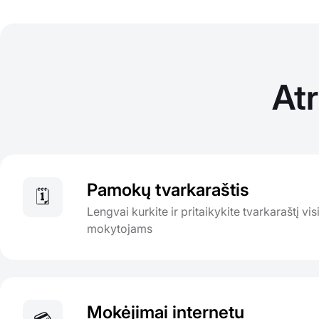
At
Pamokų tvarkaraštis
🗓️
Lengvai kurkite ir pritaikykite tvarkaraštį v
mokytojams
Mokėjimai internetu