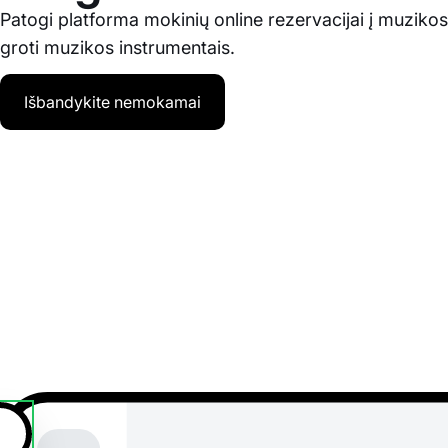
Patogi platforma mokinių online rezervacijai į muzik
groti muzikos instrumentais.
Išbandykite nemokamai