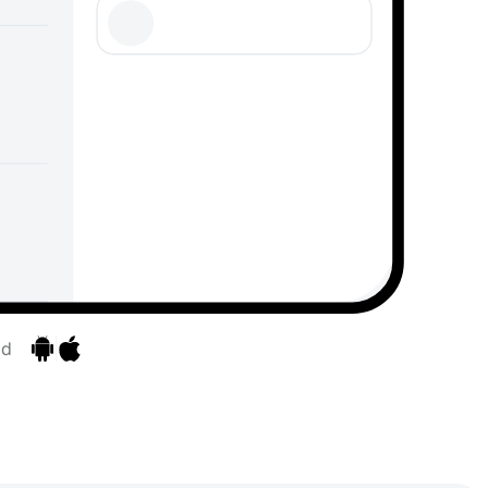
id
Pereiti prie programėlių
Pereiti prie programėlių