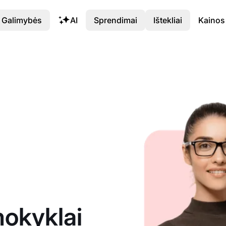
Galimybės
AI
Sprendimai
Ištekliai
Kainos
okyklai