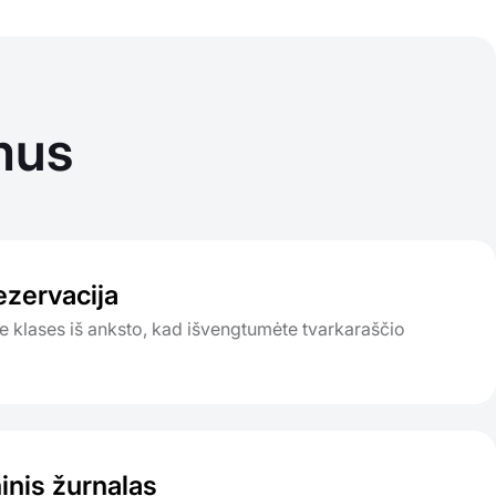
mus
ezervacija
e klases iš anksto, kad išvengtumėte tvarkaraščio
inis žurnalas