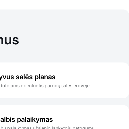
mus
tyvus salės planas
otojams orientuotis parodų salės erdvėje
albis palaikymas
albų palaikymas užsienio lankytojų patogumui