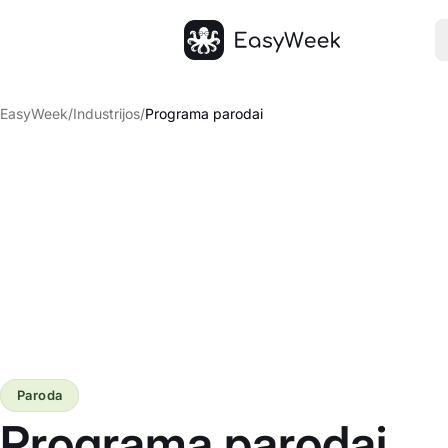
Pagrindinis puslapis
EasyWeek
/
Industrijos
/
Programa parodai
Paroda
Programa parodai