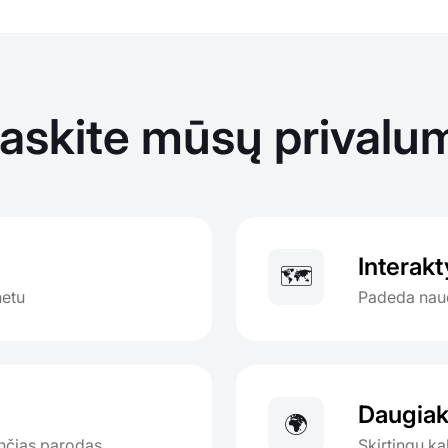
raskite mūsų privalu
Interak
🗺️
netu
Padeda naud
Daugiak
🌍
ančias parodas
Skirtingų k