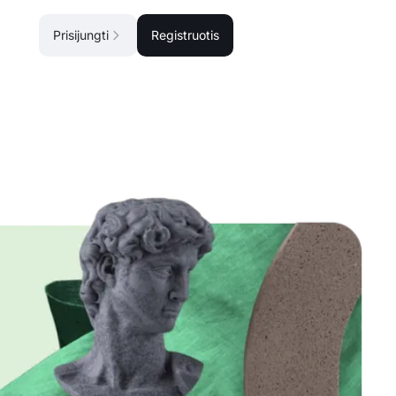
Prisijungti
Registruotis