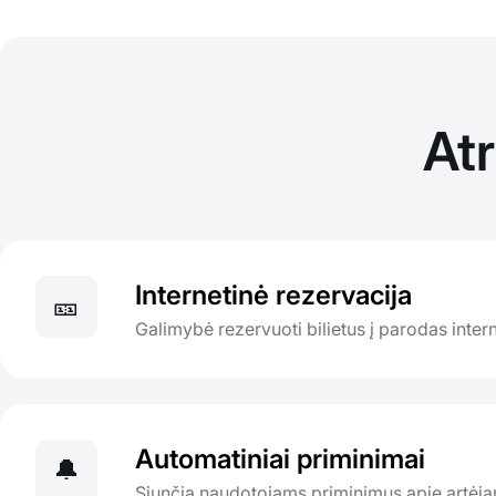
At
Internetinė rezervacija
🎫
Galimybė rezervuoti bilietus į parodas inter
Automatiniai priminimai
🔔
Siunčia naudotojams priminimus apie artėj