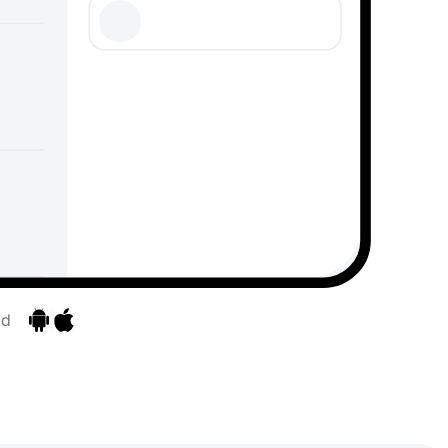
id
Pereiti prie programėlių
Pereiti prie programėlių