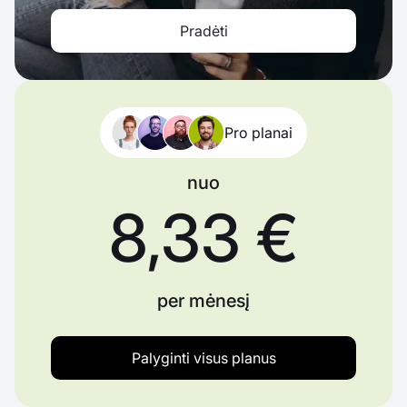
Pradėti
Pro planai
nuo
8,33 €
per mėnesį
Palyginti visus planus