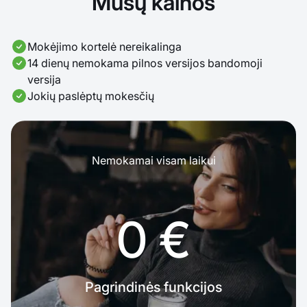
Mūsų kainos
Mokėjimo kortelė nereikalinga
14 dienų nemokama pilnos versijos bandomoji
versija
Jokių paslėptų mokesčių
Nemokamai visam laikui
0 €
Pagrindinės funkcijos