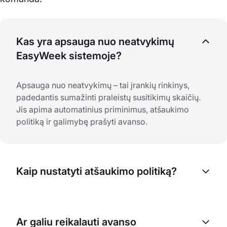
Kas yra apsauga nuo neatvykimų
EasyWeek sistemoje?
Apsauga nuo neatvykimų – tai įrankių rinkinys,
padedantis sumažinti praleistų susitikimų skaičių.
Jis apima automatinius priminimus, atšaukimo
politiką ir galimybę prašyti avanso.
Kaip nustatyti atšaukimo politiką?
Nustatymuose galite sukurti individualias atšaukimo
taisykles kiekvienai paslaugai. Nurodykite laiką, iki
Ar galiu reikalauti avanso
kada klientas gali nemokamai atšaukti rezervaciją,