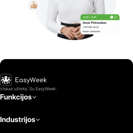
Pagrindinis puslapis
Viskas užimta. Su EasyWeek.
Funkcijos
Industrijos