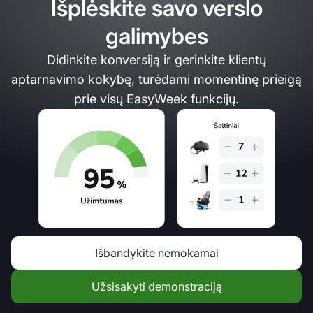
Išplėskite savo verslo
galimybes
Didinkite konversiją ir gerinkite klientų
aptarnavimo kokybę, turėdami momentinę prieigą
prie visų EasyWeek funkcijų.
Išbandykite nemokamai
Užsisakyti demonstraciją