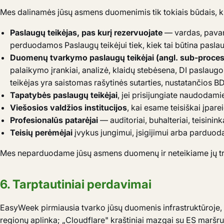
Mes dalinamės jūsų asmens duomenimis tik tokiais būdais, kuri
Paslaugų teikėjas, pas kurį rezervuojate
— vardas, pavard
perduodamos Paslaugų teikėjui tiek, kiek tai būtina pasla
Duomenų tvarkymo paslaugų teikėjai (angl. sub-proces
palaikymo įrankiai, analizė, klaidų stebėsena, DI paslaug
teikėjas yra saistomas rašytinės sutarties, nustatančios B
Tapatybės paslaugų teikėjai
, jei prisijungiate naudodami
Viešosios valdžios institucijos
, kai esame teisiškai įpare
Profesionalūs patarėjai
— auditoriai, buhalteriai, teisinin
Teisių perėmėjai
įvykus jungimui, įsigijimui arba parduoda
Mes neparduodame jūsų asmens duomenų ir neteikiame jų treč
6. Tarptautiniai perdavimai
EasyWeek pirmiausia tvarko jūsų duomenis infrastruktūroje,
regionų aplinka; „Cloudflare" kraštiniai mazgai su ES maršru