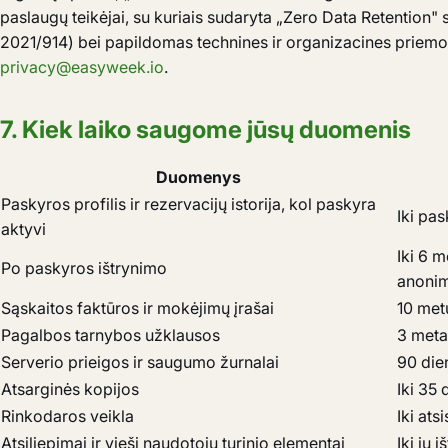
paslaugų teikėjai, su kuriais sudaryta „Zero Data Retentio
2021/914) bei papildomas technines ir organizacines priemo
privacy@easyweek.io
.
7. Kiek laiko saugome jūsų duomenis
Duomenys
Paskyros profilis ir rezervacijų istorija, kol paskyra
Iki pa
aktyvi
Iki 6 m
Po paskyros ištrynimo
anoni
Sąskaitos faktūros ir mokėjimų įrašai
10 met
Pagalbos tarnybos užklausos
3 meta
Serverio prieigos ir saugumo žurnalai
90 dien
Atsarginės kopijos
Iki 35 
Rinkodaros veikla
Iki at
Atsiliepimai ir vieši naudotojų turinio elementai
Iki jų 