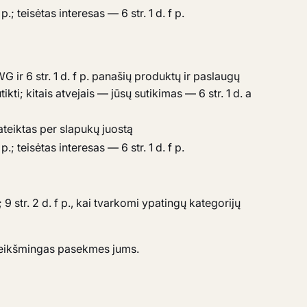
.; teisėtas interesas — 6 str. 1 d. f p.
 ir 6 str. 1 d. f p. panašių produktų ir paslaugų
tikti; kitais atvejais — jūsų sutikimas — 6 str. 1 d. a
pateiktas per slapukų juostą
.; teisėtas interesas — 6 str. 1 d. f p.
; 9 str. 2 d. f p., kai tvarkomi ypatingų kategorijų
 reikšmingas pasekmes jums.