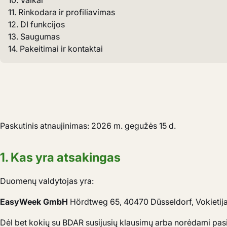
10. Vaikai
11. Rinkodara ir profiliavimas
12. DI funkcijos
13. Saugumas
14. Pakeitimai ir kontaktai
Paskutinis atnaujinimas: 2026 m. gegužės 15 d.
1. Kas yra atsakingas
Duomenų valdytojas yra:
EasyWeek GmbH
Hördtweg 65, 40470 Düsseldorf, Vokietija
Dėl bet kokių su BDAR susijusių klausimų arba norėdami pas