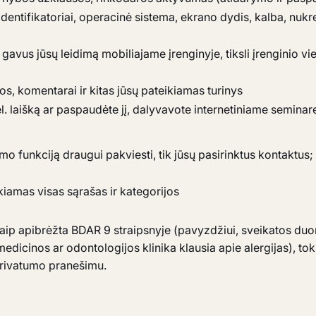
o identifikatoriai, operacinė sistema, ekrano dydis, kalba, n
, gavus jūsų leidimą mobiliajame įrenginyje, tiksli įrenginio vi
kos, komentarai ir kitas jūsų pateikiamas turinys
e el. laišką ar paspaudėte jį, dalyvavote internetiniame semi
a
mo funkciją draugui pakviesti, tik jūsų pasirinktus kontaktu
ikiamas visas sąrašas ir kategorijos
p apibrėžta BDAR 9 straipsnyje (pavyzdžiui, sveikatos duo
edicinos ar odontologijos klinika klausia apie alergijas), t
privatumo pranešimu.