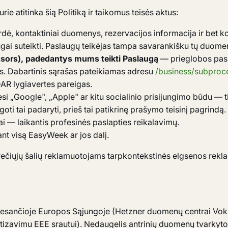
e atitinka šią Politiką ir taikomus teisės aktus:
ė, kontaktiniai duomenys, rezervacijos informacija ir bet ko
ugai suteikti. Paslaugų teikėjas tampa savarankišku tų duome
sors), padedantys mums teikti Paslaugą
— prieglobos pasl
os. Dabartinis sąrašas pateikiamas adresu
/business/subproc
DAR lygiavertes pareigas.
esi „Google", „Apple" ar kitu socialinio prisijungimo būdu — ti
igoti tai padaryti, prieš tai patikrinę prašymo teisinį pagrindą.
kai — laikantis profesinės paslapties reikalavimų.
nt visą EasyWeek ar jos dalį.
iųjų šalių reklamuotojams tarpkontekstinės elgsenos reklam
 esančioje Europos Sąjungoje (Hetzner duomenų centrai Voki
tizavimu EEE srautui). Nedaugelis antrinių duomenų tvarkytojų