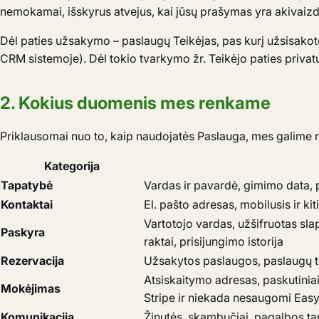
nemokamai, išskyrus atvejus, kai jūsų prašymas yra akivaizdž
Dėl paties užsakymo – paslaugų Teikėjas, pas kurį užsisakote
CRM sistemoje). Dėl tokio tvarkymo žr. Teikėjo paties priv
2. Kokius duomenis mes renkame
Priklausomai nuo to, kaip naudojatės Paslauga, mes galime r
Kategorija
Tapatybė
Vardas ir pavardė, gimimo data, p
Kontaktai
El. pašto adresas, mobilusis ir kit
Vartotojo vardas, užšifruotas sla
Paskyra
raktai, prisijungimo istorija
Rezervacija
Užsakytos paslaugos, paslaugų tei
Atsiskaitymo adresas, paskutiniai
Mokėjimas
Stripe ir niekada nesaugomi Eas
Komunikacija
Žinutės, skambučiai, pagalbos t