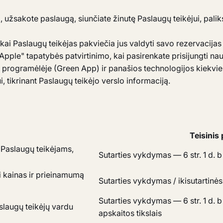
, užsakote paslaugą, siunčiate žinutę Paslaugų teikėjui, pali
ai Paslaugų teikėjas pakviečia jus valdyti savo rezervacija
pple" tapatybės patvirtinimo, kai pasirenkate prisijungti n
e programėlėje (Green App) ir panašios technologijos kiekvie
, tikrinant Paslaugų teikėjo verslo informaciją.
Teisinis 
 Paslaugų teikėjams,
Sutarties vykdymas — 6 str. 1 d. b
ti kainas ir prieinamumą
Sutarties vykdymas / ikisutartinės
Sutarties vykdymas — 6 str. 1 d. b 
slaugų teikėjų vardu
apskaitos tikslais