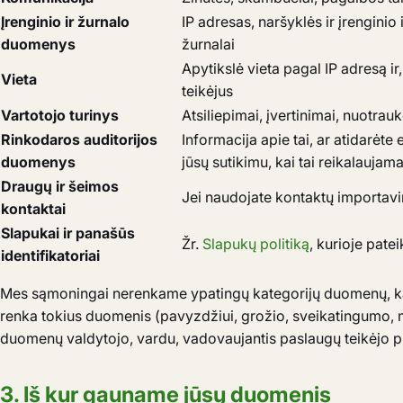
Įrenginio ir žurnalo
IP adresas, naršyklės ir įrengini
duomenys
žurnalai
Apytikslė vieta pagal IP adresą ir
Vieta
teikėjus
Vartotojo turinys
Atsiliepimai, įvertinimai, nuotrau
Rinkodaros auditorijos
Informacija apie tai, ar atidarėt
duomenys
jūsų sutikimu, kai tai reikalaujam
Draugų ir šeimos
Jei naudojate kontaktų importavi
kontaktai
Slapukai ir panašūs
Žr.
Slapukų politiką
, kurioje pate
identifikatoriai
Mes sąmoningai nerenkame ypatingų kategorijų duomenų, kai
renka tokius duomenis (pavyzdžiui, grožio, sveikatingumo, m
duomenų valdytojo, vardu, vadovaujantis paslaugų teikėjo 
3. Iš kur gauname jūsų duomenis