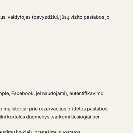
us, valdytojas (pavyzdžiui, jūsų vizito pastabos jo
Apple, Facebook, jei naudojami), autentifikavimo
pimų istorija; prie rezervacijos pridėtos pastabos
ilni kortelės duomenys tvarkomi tiesiogiai per
audimų įvykiai), pranešimų nuostatos