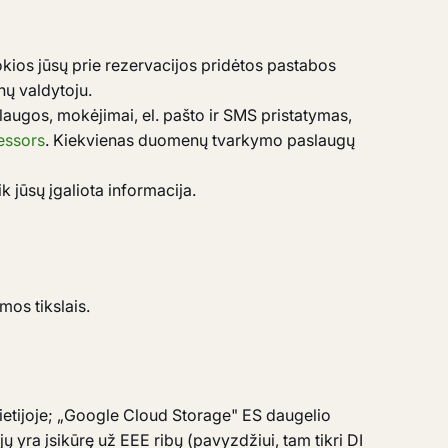
kios jūsų prie rezervacijos pridėtos pastabos
nų valdytoju.
augos, mokėjimai, el. pašto ir SMS pristatymas,
essors
. Kiekvienas duomenų tvarkymo paslaugų
k jūsų įgaliota informacija.
os tikslais.
etijoje; „Google Cloud Storage" ES daugelio
 yra įsikūrę už EEE ribų (pavyzdžiui, tam tikri DI