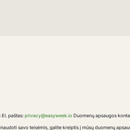
 El. paštas:
privacy@easyweek.io
Duomenų apsaugos konta
inaudoti savo teisėmis, galite kreiptis į mūsų duomenų aps