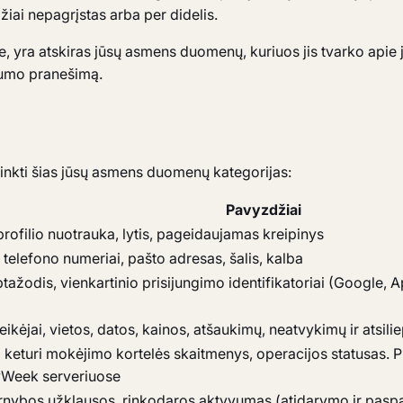
iai nepagrįstas arba per didelis.
, yra atskiras jūsų asmens duomenų, kuriuos jis tvarko apie j
atumo pranešimą.
inkti šias jūsų asmens duomenų kategorijas:
Pavyzdžiai
rofilio nuotrauka, lytis, pageidaujamas kreipinys
i telefono numeriai, pašto adresas, šalis, kalba
ptažodis, vienkartinio prisijungimo identifikatoriai (Google, 
kėjai, vietos, datos, kainos, atšaukimų, neatvykimų ir atsilie
 keturi mokėjimo kortelės skaitmenys, operacijos statusas. P
yWeek serveriuose
arnybos užklausos, rinkodaros aktyvumas (atidarymo ir pasp