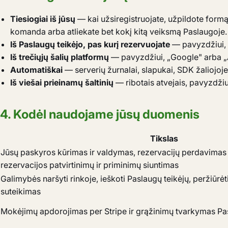
Tiesiogiai iš jūsų
— kai užsiregistruojate, užpildote formą
komanda arba atliekate bet kokį kitą veiksmą Paslaugoje.
Iš Paslaugų teikėjo, pas kurį rezervuojate
— pavyzdžiui, k
Iš trečiųjų šalių platformų
— pavyzdžiui, „Google" arba „A
Automatiškai
— serverių žurnalai, slapukai, SDK žaliojoj
Iš viešai prieinamų šaltinių
— ribotais atvejais, pavyzdžiui
4. Kodėl naudojame jūsų duomenis
Tikslas
Jūsų paskyros kūrimas ir valdymas, rezervacijų perdavimas
rezervacijos patvirtinimų ir priminimų siuntimas
Galimybės naršyti rinkoje, ieškoti Paslaugų teikėjų, peržiūrė
suteikimas
Mokėjimų apdorojimas per Stripe ir grąžinimų tvarkymas Pa