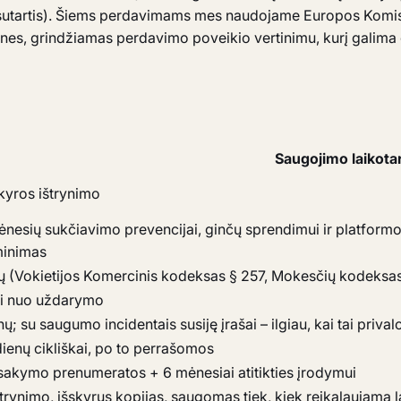
n" sutartis). Šiems perdavimams mes naudojame Europos Komis
nes, grindžiamas perdavimo poveikio vertinimu, kurį galima
Saugojimo laikota
skyros ištrynimo
ėnesių sukčiavimo prevencijai, ginčų sprendimui ir platformos
minimas
ų (Vokietijos Komercinis kodeksas § 257, Mokesčių kodeksas
i nuo uždarymo
ų; su saugumo incidentais susiję įrašai – ilgiau, kai tai priva
dienų cikliškai, po to perrašomos
sisakymo prenumeratos + 6 mėnesiai atitikties įrodymui
ištrynimo, išskyrus kopijas, saugomas tiek, kiek reikalaujama la