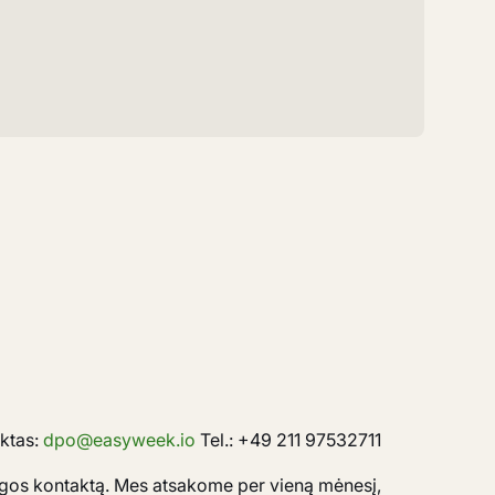
ktas:
dpo@easyweek.io
Tel.: +49 211 97532711
augos kontaktą. Mes atsakome per vieną mėnesį,