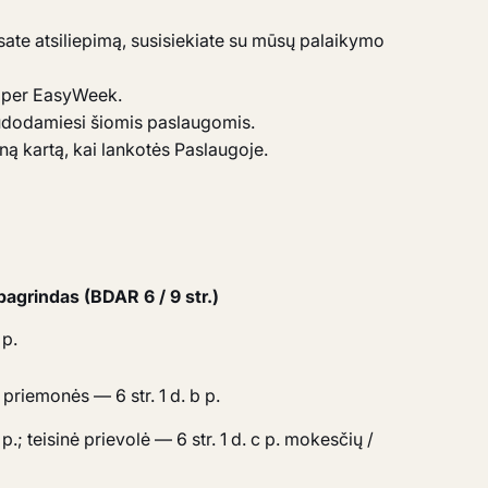
ksate atsiliepimą, susisiekiate su mūsų palaikymo
s per EasyWeek.
audodamiesi šiomis paslaugomis.
ną kartą, kai lankotės Paslaugoje.
pagrindas (BDAR 6 / 9 str.)
 p.
 priemonės — 6 str. 1 d. b p.
p.; teisinė prievolė — 6 str. 1 d. c p. mokesčių /