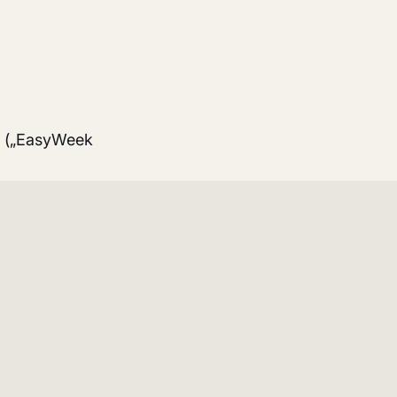
H („EasyWeek