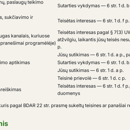
mų, paslaugų teikimo
Sutarties vykdymas — 6 str. 1 d. b p
s, sukčiavimo ir
Teisėtas interesas — 6 str. 1 d. f p.
Teisėtas interesas pagal § 7(3) UWG
gas kanalais, kuriuose
atžvilgiu, laikantis jūsų teisės nesu
, pranešimai programėlėje)
p.
Jūsų sutikimas — 6 str. 1 d. a p., 
vimo aptikimas
Sutarties vykdymas — 6 str. 1 d. b p
Jūsų sutikimas — 6 str. 1 d. a p.
Teisinė prievolė — 6 str. 1 d. c p.
Teisėtas interesas — 6 str. 1 d. f p.
areiškimas
duomenys
is pagal BDAR 22 str. prasmę sukeltų teisines ar panašiai
mis