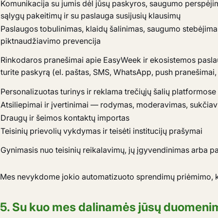
Komunikacija su jumis dėl jūsų paskyros, saugumo perspėji
sąlygų pakeitimų ir su paslauga susijusių klausimų
Paslaugos tobulinimas, klaidų šalinimas, saugumo stebėjima
piktnaudžiavimo prevencija
Rinkodaros pranešimai apie EasyWeek ir ekosistemos paslau
turite paskyrą (el. paštas, SMS, WhatsApp, push pranešimai
Personalizuotas turinys ir reklama trečiųjų šalių platformose
Atsiliepimai ir įvertinimai — rodymas, moderavimas, sukčia
Draugų ir šeimos kontaktų importas
Teisinių prievolių vykdymas ir teisėti institucijų prašymai
Gynimasis nuo teisinių reikalavimų, jų įgyvendinimas arba p
Mes nevykdome jokio automatizuoto sprendimų priėmimo, kur
5. Su kuo mes dalinamės jūsų duomeni