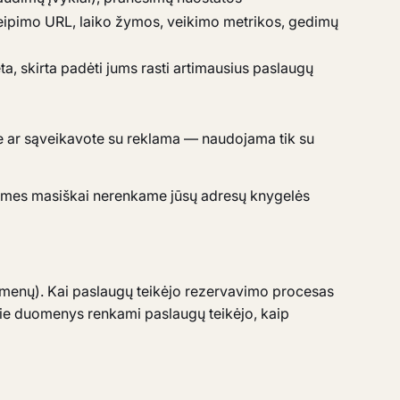
ukreipimo URL, laiko žymos, veikimo metrikos, gedimų
eta, skirta padėti jums rasti artimausius paslaugų
nare ar sąveikavote su reklama — naudojama tik su
s; mes masiškai nerenkame jūsų adresų knygelės
menų). Kai paslaugų teikėjo rezervavimo procesas
okie duomenys renkami paslaugų teikėjo, kaip