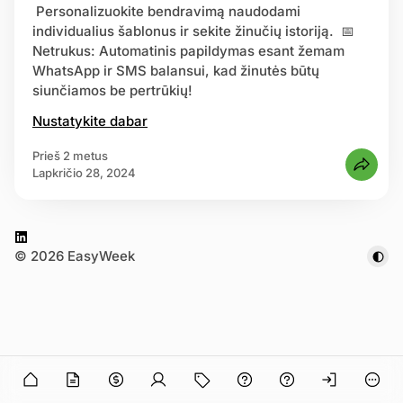
Personalizuokite bendravimą naudodami
individualius šablonus ir sekite žinučių istoriją. 📅
truotis
Netrukus: Automatinis papildymas esant žemam
WhatsApp ir SMS balansui, kad žinutės būtų
siunčiamos be pertrūkių!
Nustatykite dabar
prieš 2 metus
lapkričio 28, 2024
L
© 2026 EasyWeek
i
n
k
e
d
I
n in
O
n