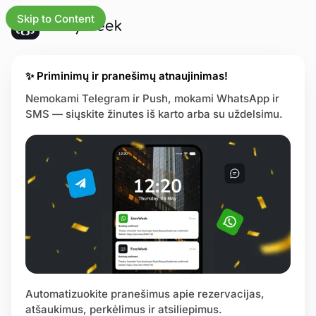
Skip to Content
atnaujinimai
✨ Priminimų ir pranešimų atnaujinimas!
Nemokami Telegram ir Push, mokami WhatsApp ir
SMS — siųskite žinutes iš karto arba su uždelsimu.
rindinį
os
mybės
trijos
lbos centras
Automatizuokite pranešimus apie rezervacijas,
nos puslapis
atšaukimus, perkėlimus ir atsiliepimus.