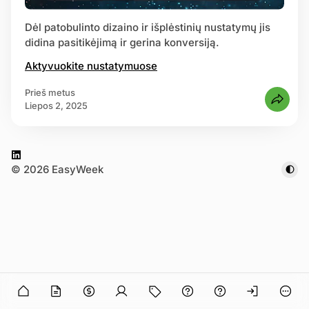
Dėl patobulinto dizaino ir išplėstinių nustatymų jis
truotis
didina pasitikėjimą ir gerina konversiją.
Aktyvuokite nustatymuose
prieš metus
liepos 2, 2025
L
© 2026 EasyWeek
i
n
k
e
d
I
n
n in
O