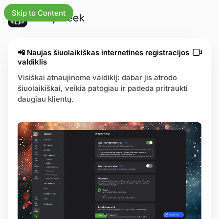
Skip to Content
atnaujinimai
📲 Naujas šiuolaikiškas internetinės registracijos
valdiklis
Visiškai atnaujinome valdiklį: dabar jis atrodo
šiuolaikiškai, veikia patogiau ir padeda pritraukti
daugiau klientų.
rindinį
os
mybės
trijos
lbos centras
nos puslapis