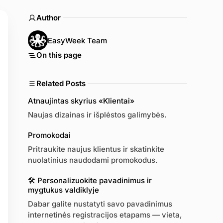
Author
EasyWeek Team
On this page
Related Posts
Atnaujintas skyrius «Klientai»
Naujas dizainas ir išplėstos galimybės.
Promokodai
Pritraukite naujus klientus ir skatinkite
nuolatinius naudodami promokodus.
🛠 Personalizuokite pavadinimus ir
mygtukus valdiklyje
Dabar galite nustatyti savo pavadinimus
internetinės registracijos etapams — vieta,