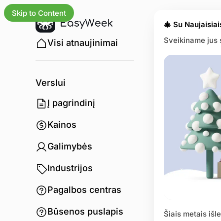
Skip to Content
🎄 Su Naujaisia
Sveikiname jus 
Visi atnaujinimai
Verslui
Į pagrindinį
Kainos
Galimybės
Industrijos
Pagalbos centras
Būsenos puslapis
Šiais metais iš