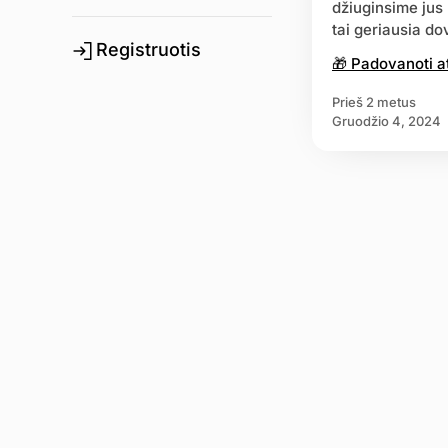
džiuginsime jus 
tai geriausia d
Registruotis
🎁 Padovanoti a
prieš 2 metus
gruodžio 4, 2024